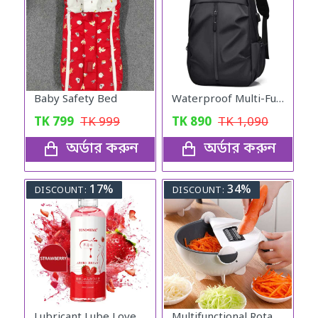
Baby Safety Bed
Waterproof Multi-Functional Laptop Backpack
TK
799
TK
999
TK
890
TK
1,090
অর্ডার করুন
অর্ডার করুন
17%
34%
DISCOUNT:
DISCOUNT:
Lubricant Lube Love -Stroberry Gel
Multifunctional Rotate Vegetable Slicer with Basket