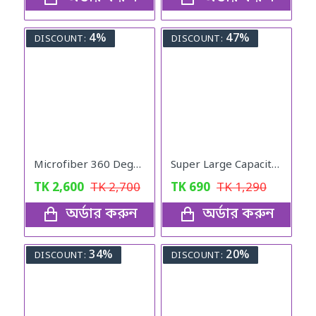
4%
47%
DISCOUNT:
DISCOUNT:
Microfiber 360 Degree Regular Rotary/Spin Mop Floor Cleaning Mop
Super Large Capacity Folding Travel Bag (Blue Color)
TK
2,600
TK
2,700
TK
690
TK
1,290
অর্ডার করুন
অর্ডার করুন
34%
20%
DISCOUNT:
DISCOUNT: