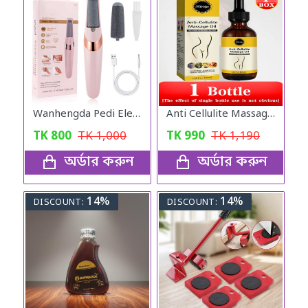
Wanhengda Pedi Electronic Finishing Touch Tool and Callus Remover
Anti Cellulite Massage Oil
TK
800
TK
1,000
TK
990
TK
1,190
অর্ডার করুন
অর্ডার করুন
14%
14%
DISCOUNT:
DISCOUNT: