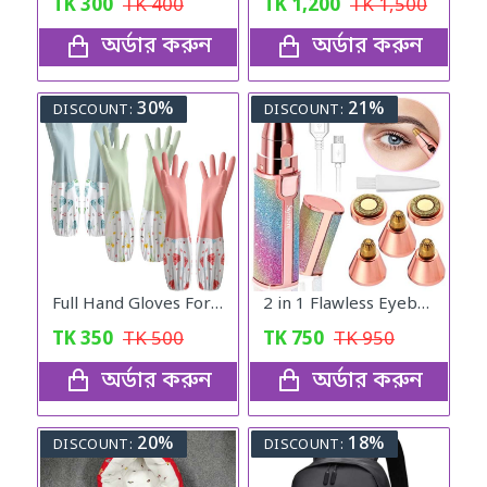
TK
300
TK
400
TK
1,200
TK
1,500
অর্ডার করুন
অর্ডার করুন
30%
21%
DISCOUNT:
DISCOUNT:
Full Hand Gloves For The Kitchen
2 in 1 Flawless Eyebrow Hair Remover Stylish & Fashionable Rechargeable Facial Hair Trimmer for Women Painless
TK
350
TK
500
TK
750
TK
950
অর্ডার করুন
অর্ডার করুন
20%
18%
DISCOUNT:
DISCOUNT: