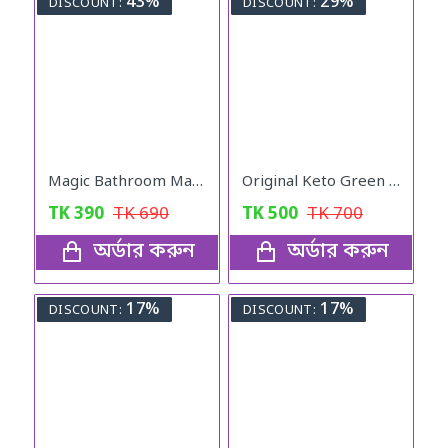
43%
29%
DISCOUNT:
DISCOUNT:
Magic Bathroom Mat | Non-Sliper
Original Keto Green Coffee weight loss
TK
390
TK
690
TK
500
TK
700
অর্ডার করুন
অর্ডার করুন
17%
17%
DISCOUNT:
DISCOUNT: