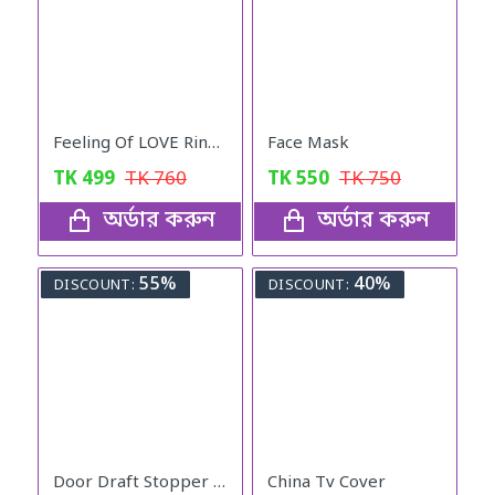
Feeling Of LOVE Ring for women
Face Mask
TK
499
TK
760
TK
550
TK
750
অর্ডার করুন
অর্ডার করুন
55%
40%
DISCOUNT:
DISCOUNT:
Door Draft Stopper Foam
China Tv Cover