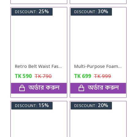
25%
30%
DISCOUNT:
DISCOUNT:
Retro Belt Waist Fashionable Bag (Brown)
Multi-Purpose Foam Cleaner
TK
590
TK
790
TK
699
TK
999
অর্ডার করুন
অর্ডার করুন
15%
20%
DISCOUNT:
DISCOUNT: