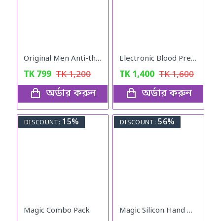
Original Men Anti-theft Waterproof Crossbody Bag
Electronic Blood Pressure Monitor
TK
799
TK
1,200
TK
1,400
TK
1,600
অর্ডার করুন
অর্ডার করুন
15%
56%
DISCOUNT:
DISCOUNT:
Magic Combo Pack
Magic Silicon Hand Gloves