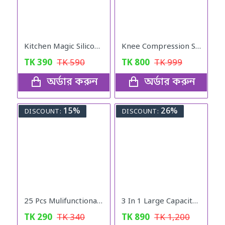
Kitchen Magic Silicon Hand Gloves
Knee Compression Sleeve With Patella Stabilizer Straps
TK
390
TK
590
TK
800
TK
999
অর্ডার করুন
অর্ডার করুন
15%
26%
DISCOUNT:
DISCOUNT:
25 Pcs Mulifunctional Sunshade "Net Fixing Clip"
3 In 1 Large Capacity Foldable Travel Bag (black)
TK
290
TK
340
TK
890
TK
1,200