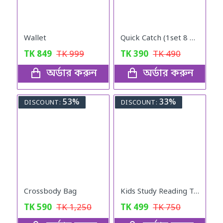
Wallet
Quick Catch (1set 8 pcs)
TK
849
TK
999
TK
390
TK
490
অর্ডার করুন
অর্ডার করুন
53%
33%
DISCOUNT:
DISCOUNT:
Crossbody Bag
Kids Study Reading Table (Pink)
TK
590
TK
1,250
TK
499
TK
750