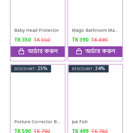
Baby Head Protector
Magic Bathroom Mat | Non-Sliper
TK
350
TK
550
TK
390
TK
690
অর্ডার করুন
অর্ডার করুন
25%
34%
DISCOUNT:
DISCOUNT:
Posture Corrector Back Adjustable Posture
Jue Fish
TK
590
TK
790
TK
499
TK
760