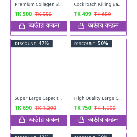
Premium Collagen Slimming Coffee
Cockroach Killing Bait Powder (5 pcs)
TK
500
TK
550
TK
499
TK
650
অর্ডার করুন
অর্ডার করুন
47%
50%
DISCOUNT:
DISCOUNT:
Super Large Capacity Folding Travel Bag (Black Color)
High Quality Large Capacity Waterproof Anti-theft Fashion Ladies Bag (Merun)
TK
690
TK
1,290
TK
750
TK
1,500
অর্ডার করুন
অর্ডার করুন