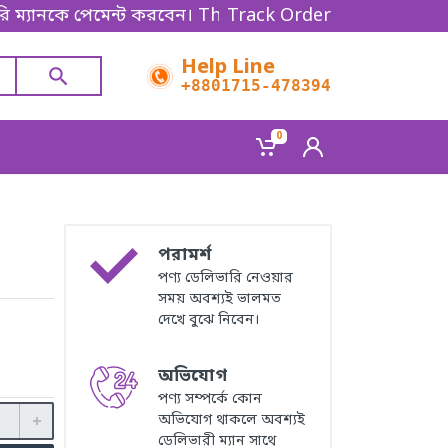
ে পেমেন্ট করবেন। Thanks for shopping!
Track Order
Help Line
+8801715-478394
0
পরামর্শ
পণ্য ডেলিভারি নেওয়ার
সময় অবশ্যই ভালমত
দেখে বুঝে নিবেন।
অভিযোগ
পণ্য সম্পর্কে কোন
অভিযোগ থাকলে অবশ্যই
ডেলিভারী ম্যান সাথে