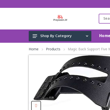
Hom
Shop By Category
Gadget & Electronics
Home
Products
Magic Back Support Five 
Cleaning Supplies
Toys, Kids & Baby
Accessories
Home Appliance
Fashion & Lifestyle
Health & Beauty
View All Categories