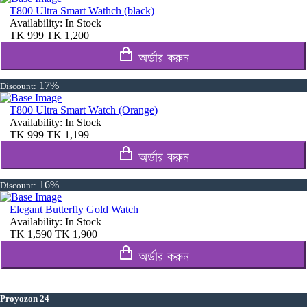
T800 Ultra Smart Wathch (black)
Availability:
In Stock
TK
999
TK
1,200
অর্ডার করুন
17%
Discount:
T800 Ultra Smart Watch (Orange)
Availability:
In Stock
TK
999
TK
1,199
অর্ডার করুন
16%
Discount:
Elegant Butterfly Gold Watch
Availability:
In Stock
TK
1,590
TK
1,900
অর্ডার করুন
Proyozon 24