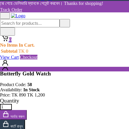
Women's Health
ে পেয়ে ডেলিভারি ম্যানকে পেমেন্ট করবেন। Thanks for shopping!
View All Categories
Track Order
Shop By Category
Home
Home
All Products
Products
0
Butterfly Gold Watch
0
No Items In Cart.
No Items In Cart.
Subtotal
TK
0
Subtotal
TK
0
View Cart
Checkout
View Cart
Checkout
Butterfly Gold Watch
Product Code:
58
Availability:
In Stock
Price:
TK
890
TK
1,200
Quantity
অর্ডার করুন
কার্টে রাখুন