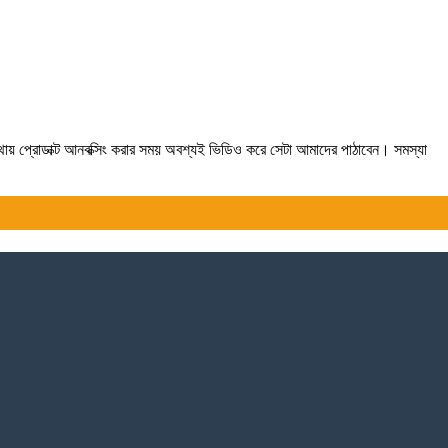
যথায় প্রোডাক্ট আনবক্সিং করার সময় অবশ্যই ভিডিও করে সেটা আমাদের পাঠাবেন। সমস্যা