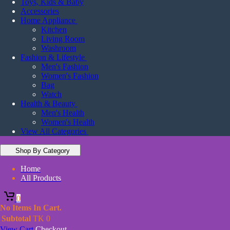
Toys, Kids & Baby
Accessories
Home Appliance
Kitchen
Living Room
Washroom
Fashion & Lifestyle
Men's Fashion
Women's Fashion
Bag
Watch
Health & Beauty
Men's Health
Women's Health
View All Categories
Shop By Category
Home
All Products
0
No Items In Cart.
Subtotal
TK
0
View Cart
Checkout