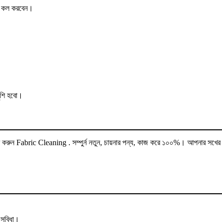
ের কল করবেন।
ুশি হবো।
ার করুন Fabric Cleaning . সম্পুর্ন নতুন, চায়নার পন্য, কাজ করে ১০০%। আপনার সখে
সুবিধা।