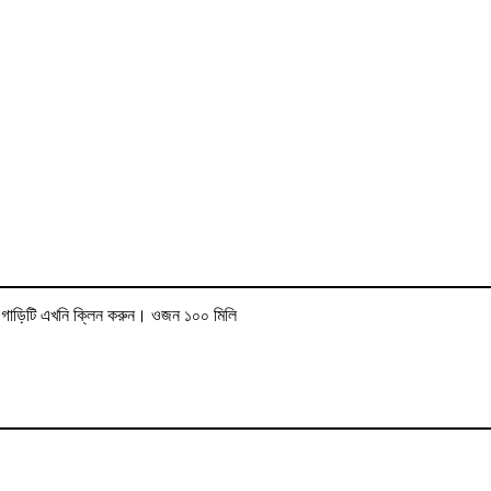
র গাড়িটি এখনি ক্লিন করুন। ওজন ১০০ মিলি