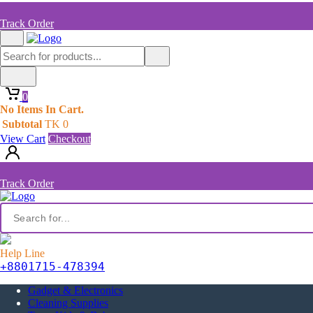
Track Order
0
No Items In Cart.
Subtotal
TK
0
View Cart
Checkout
Track Order
Help Line
+8801715-478394
Gadget & Electronics
Cleaning Supplies