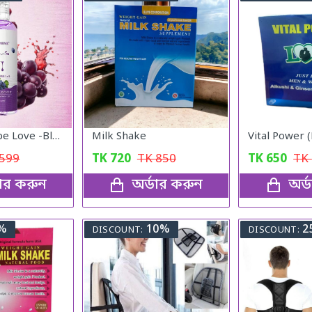
Lubricant Lube Love -Blueberry Gel
Milk Shake
599
TK
720
TK
850
TK
650
TK
ডার করুন
অর্ডার করুন
অর্
%
10%
2
DISCOUNT:
DISCOUNT: