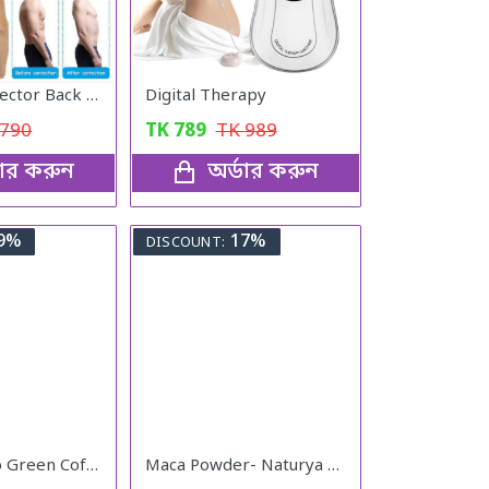
Posture Corrector Back Adjustable Posture
Digital Therapy
790
TK
789
TK
989
ডার করুন
অর্ডার করুন
9%
17%
DISCOUNT:
Original Keto Green Coffee weight loss
Maca Powder- Naturya Organic