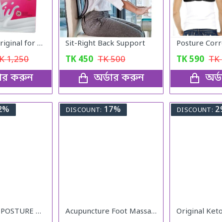
Milk Shake Original for Healthy Weight
Sit-Right Back Support
TK
1,250
TK
450
TK
500
TK
590
TK
ডার করুন
অর্ডার করুন
অর্
2%
17%
2
DISCOUNT:
DISCOUNT:
ADJUSTABLE POSTURE Back Support Belt (UNISEX)
Acupuncture Foot Massager