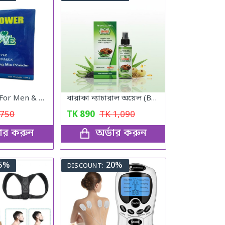
Vital Power (For Men & Woman)
বারাকা ন্যাচারাল অয়েল (Baraka Natural oil) – 120 মিলি
750
TK
890
TK
1,090
ডার করুন
অর্ডার করুন
5%
20%
DISCOUNT: