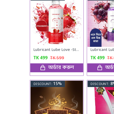
Lubricant Lube Love -Stroberry Gel
TK
499
TK
599
TK
499
TK
অর্ডার করুন
অর্
15%
8
DISCOUNT:
DISCOUNT: