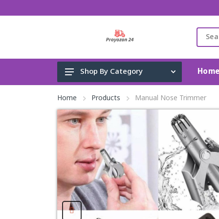
Hom
Shop By Category
Gadget & Electronics
Home
Products
Manual Nose Trimmer
Cleaning Supplies
Toys, Kids & Baby
Accessories
Home Appliance
Fashion & Lifestyle
Health & Beauty
View All Categories