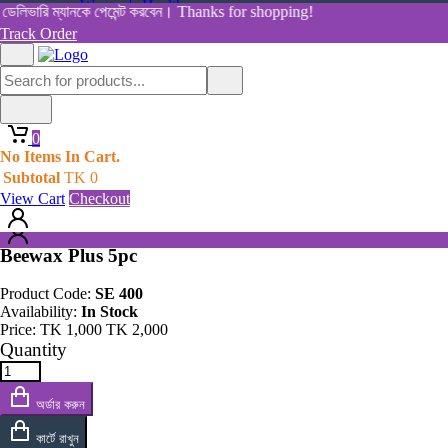
Women's Health
েলিভারি ম্যানকে পেমেন্ট করবেন। Thanks for shopping!
View All Categories
Track Order
Shop By Category
Home
Home
All Products
Products
0
Beewax Plus 5pc
0
No Items In Cart.
No Items In Cart.
Subtotal
TK
0
Subtotal
TK
0
View Cart
Checkout
View Cart
Checkout
Beewax Plus 5pc
Product Code:
SE 400
Availability:
In Stock
Price:
TK
1,000
TK
2,000
Quantity
অর্ডার করুন
কার্টে রাখুন