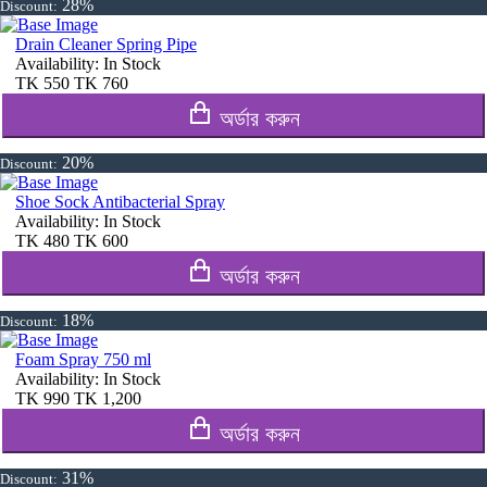
28%
Discount:
Drain Cleaner Spring Pipe
Availability:
In Stock
TK
550
TK
760
অর্ডার করুন
20%
Discount:
Shoe Sock Antibacterial Spray
Availability:
In Stock
TK
480
TK
600
অর্ডার করুন
18%
Discount:
Foam Spray 750 ml
Availability:
In Stock
TK
990
TK
1,200
অর্ডার করুন
31%
Discount: