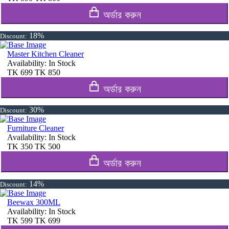
অর্ডার করুন
18%
Discount:
Master Kitchen Cleaner
Availability:
In Stock
TK
699
TK
850
অর্ডার করুন
30%
Discount:
Furniture Cleaner
Availability:
In Stock
TK
350
TK
500
অর্ডার করুন
14%
Discount:
Beewax 300ML
Availability:
In Stock
TK
599
TK
699