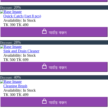
20%
Discount:
Quick Catch (1set 8 pcs)
Availability:
In Stock
TK
390
TK
490
অর্ডার করুন
28%
Discount:
Sink and Drain Cleaner
Availability:
In Stock
TK
500
TK
699
অর্ডার করুন
40%
Discount:
Cleaning Brush
Availability:
In Stock
TK
300
TK
499
অর্ডার করুন