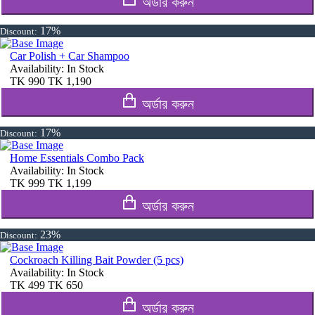
অর্ডার করুন
17%
Discount:
Car Polish + Car Shampoo
Availability:
In Stock
TK
990
TK
1,190
অর্ডার করুন
17%
Discount:
Home Essentials Combo Pack
Availability:
In Stock
TK
999
TK
1,199
অর্ডার করুন
23%
Discount:
Cockroach Killing Bait Powder (5 pcs)
Availability:
In Stock
TK
499
TK
650
অর্ডার করুন