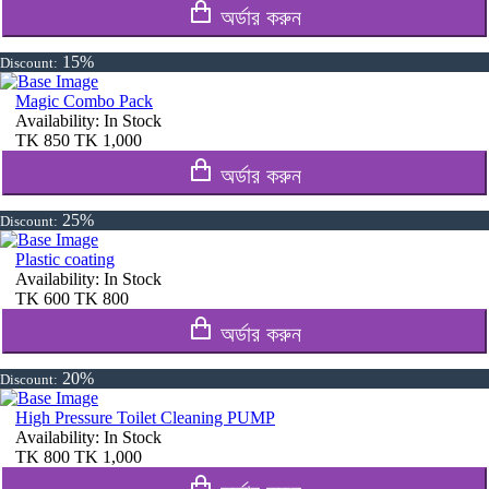
অর্ডার করুন
15%
Discount:
Magic Combo Pack
Availability:
In Stock
TK
850
TK
1,000
অর্ডার করুন
25%
Discount:
Plastic coating
Availability:
In Stock
TK
600
TK
800
অর্ডার করুন
20%
Discount:
High Pressure Toilet Cleaning PUMP
Availability:
In Stock
TK
800
TK
1,000