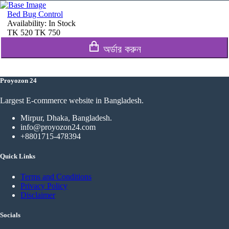
Bed Bug Control
Availability:
In Stock
TK
520
TK
750
অর্ডার করুন
Proyozon 24
Largest E-commerce website in Bangladesh.
Mirpur, Dhaka, Bangladesh.
info@proyozon24.com
+8801715-478394
Quick Links
Terms and Conditions
Privacy Policy
Disclaimer
Socials