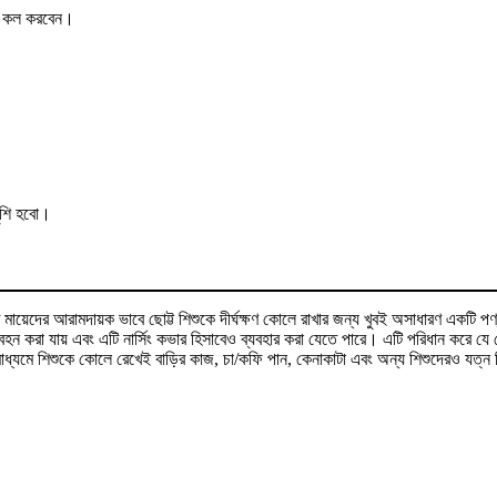
ের কল করবেন।
ুশি হবো।
রসূত মায়েদের আরামদায়ক ভাবে ছোট্ট শিশুকে দীর্ঘক্ষণ কোলে রাখার জন্য খুবই অসাধারণ একটি
 করা যায় এবং এটি নার্সিং কভার হিসাবেও ব্যবহার করা যেতে পারে। এটি পরিধান করে যে ক
 মাধ্যমে শিশুকে কোলে রেখেই বাড়ির কাজ, চা/কফি পান, কেনাকাটা এবং অন্য শিশুদেরও যত্