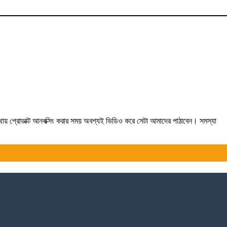
যথায় প্রোডাক্ট আনবক্সিং করার সময় অবশ্যই ভিডিও করে সেটা আমাদের পাঠাবেন। সমস্যা