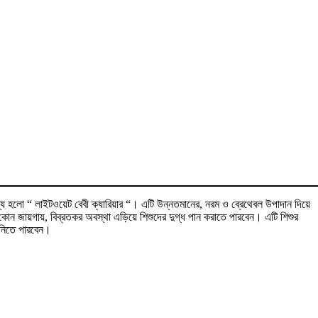
 পণ্য হলো “ লাইটওয়েট বেবী ক্যারিয়ার “। এটি উন্নতমানের, নরম ও ব্রেথেবল উপাদান দিয়ে
োন জায়গায়, বিব্রতকর অবস্থা এড়িয়ে শিশুদের দুগ্ধ পান করাতে পারবেন। এটি শিশুর
ন নিতে পারবেন।