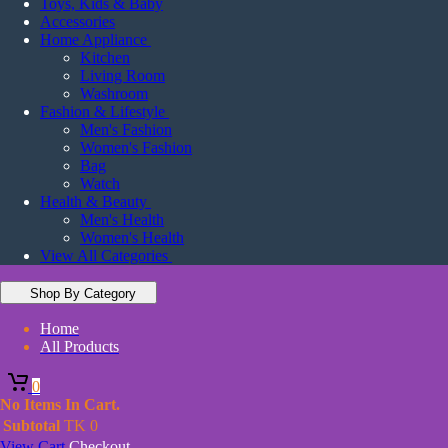
Toys, Kids & Baby
Accessories
Home Appliance
Kitchen
Living Room
Washroom
Fashion & Lifestyle
Men's Fashion
Women's Fashion
Bag
Watch
Health & Beauty
Men's Health
Women's Health
View All Categories
Shop By Category
Home
All Products
0
No Items In Cart.
Subtotal
TK
0
View Cart
Checkout