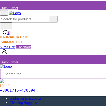
Track Order
0
No Items In Cart.
Subtotal
TK
0
View Cart
Checkout
Track Order
Help Line
+8801715-478394
Gadget & Electronics
Cleaning Supplies