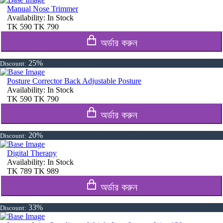
Manual Nose Trimmer
Availability:
In Stock
TK
590
TK
790
অর্ডার করুন
25%
Discount:
Posture Corrector Back Adjustable Posture
Availability:
In Stock
TK
590
TK
790
অর্ডার করুন
20%
Discount:
Digital Therapy
Availability:
In Stock
TK
789
TK
989
অর্ডার করুন
33%
Discount: