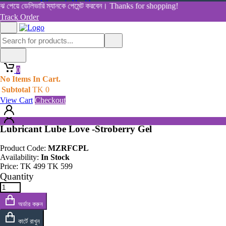
Women's Health
েয়ে ডেলিভারি ম্যানকে পেমেন্ট করবেন। Thanks for shopping!
View All Categories
Track Order
Shop By Category
Home
Home
All Products
Products
0
Lubricant Lube Love -Stroberry Gel
0
No Items In Cart.
No Items In Cart.
Subtotal
TK
0
Subtotal
TK
0
View Cart
Checkout
View Cart
Checkout
Lubricant Lube Love -Stroberry Gel
Product Code:
MZRFCPL
Availability:
In Stock
Price:
TK
499
TK
599
Quantity
অর্ডার করুন
কার্টে রাখুন