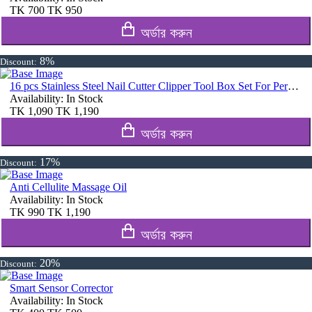
TK
700
TK
950
অর্ডার করুন
8%
Discount:
16 pcs Stainless Steel Nail Cutter Clipper Tool Box Set For Personal Care Manicure Set
Availability:
In Stock
TK
1,090
TK
1,190
অর্ডার করুন
17%
Discount:
Anti Cellulite Massage Oil
Availability:
In Stock
TK
990
TK
1,190
অর্ডার করুন
20%
Discount:
Smart Sensor Corrector
Availability:
In Stock