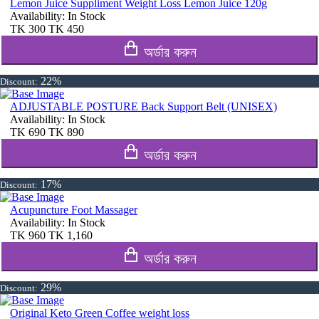
Lemon Juice Suppliment Weight Loss Lemon Juice 120g
Availability:
In Stock
TK
300
TK
450
অর্ডার করুন
22%
Discount:
ADJUSTABLE POSTURE Back Support Belt (UNISEX)
Availability:
In Stock
TK
690
TK
890
অর্ডার করুন
17%
Discount:
Acupuncture Foot Massager
Availability:
In Stock
TK
960
TK
1,160
অর্ডার করুন
29%
Discount:
Original Keto Green Coffee weight loss