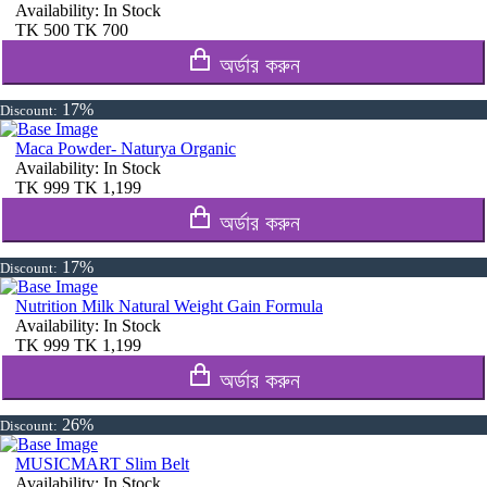
Availability:
In Stock
TK
500
TK
700
অর্ডার করুন
17%
Discount:
Maca Powder- Naturya Organic
Availability:
In Stock
TK
999
TK
1,199
অর্ডার করুন
17%
Discount:
Nutrition Milk Natural Weight Gain Formula
Availability:
In Stock
TK
999
TK
1,199
অর্ডার করুন
26%
Discount:
MUSICMART Slim Belt
Availability:
In Stock