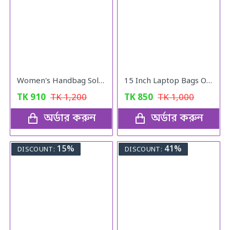
Women's Handbag Solid ( pink colour )
15 Inch Laptop Bags Office Documents Storage Bag Travel ( gray )
TK
910
TK
1,200
TK
850
TK
1,000
অর্ডার করুন
অর্ডার করুন
15%
41%
DISCOUNT:
DISCOUNT: