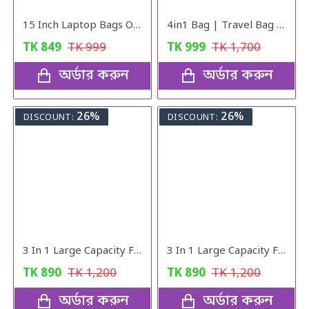
15 Inch Laptop Bags Office Documents Storage Bag Travel ( Blue )
4in1 Bag | Travel Bag | Gym Bag | Carry Shoe | V10
TK
849
TK
999
TK
999
TK
1,700
অর্ডার করুন
অর্ডার করুন
26%
26%
DISCOUNT:
DISCOUNT:
3 In 1 Large Capacity Foldable Travel Bag pink
3 In 1 Large Capacity Foldable Travel Bag
TK
890
TK
1,200
TK
890
TK
1,200
অর্ডার করুন
অর্ডার করুন