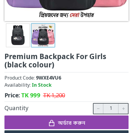
Premium Backpack For Girls
(black colour)
Product Code:
9WXE4VU6
Availability:
In Stock
Price:
TK
999
TK
1,200
Quantity
অর্ডার করুন