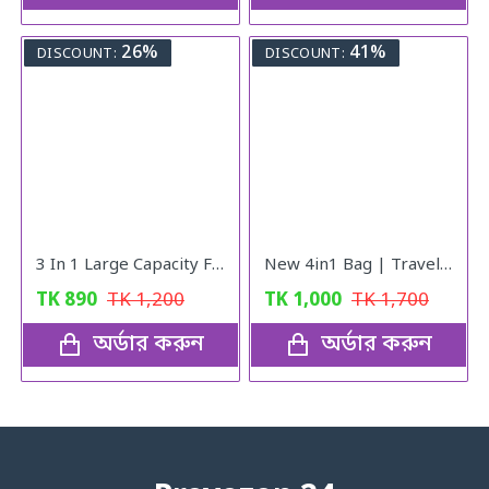
26%
41%
DISCOUNT:
DISCOUNT:
3 In 1 Large Capacity Foldable Travel Bag (black)
New 4in1 Bag | Travel Bag | Gym Bag | Carry Shoe | V10
TK
890
TK
1,200
TK
1,000
TK
1,700
অর্ডার করুন
অর্ডার করুন