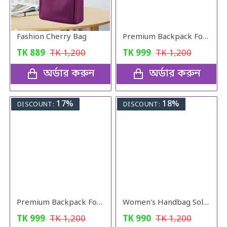
Fashion Cherry Bag
Premium Backpack For Girls (copy colour)
TK
889
TK
1,200
TK
999
TK
1,200
অর্ডার করুন
অর্ডার করুন
17%
18%
DISCOUNT:
DISCOUNT:
Premium Backpack For Girls (Peach Pink)
Women's Handbag Solid ( blue colour )
TK
999
TK
1,200
TK
990
TK
1,200