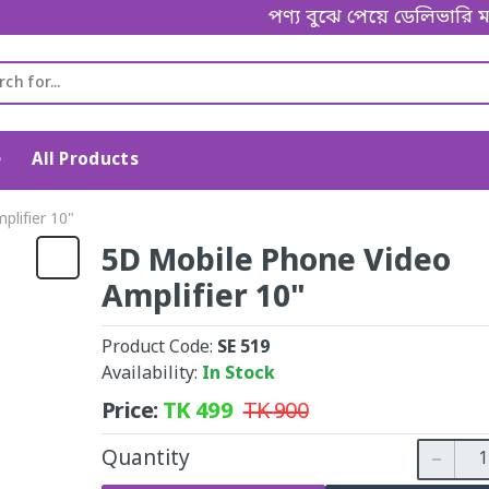
পণ্য বুঝে পেয়ে ডেলিভারি ম্
e
All Products
lifier 10"
5D Mobile Phone Video
Amplifier 10"
Product Code:
SE 519
Availability:
In Stock
Price:
TK
499
TK
900
Quantity