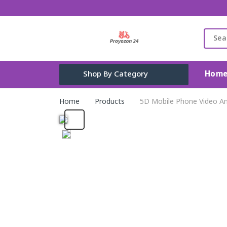
Hom
Shop By Category
Gadget & Electronics
Home
Products
5D Mobile Phone Video Amp
Cleaning Supplies
Toys, Kids & Baby
Accessories
Home Appliance
Fashion & Lifestyle
Health & Beauty
View All Categories