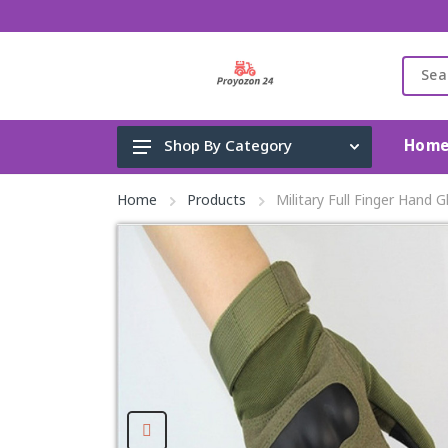
Hom
Shop By Category
Gadget & Electronics
Home
Products
Military Full Finger Hand G
Cleaning Supplies
Toys, Kids & Baby
Accessories
Home Appliance
Fashion & Lifestyle
Health & Beauty
View All Categories