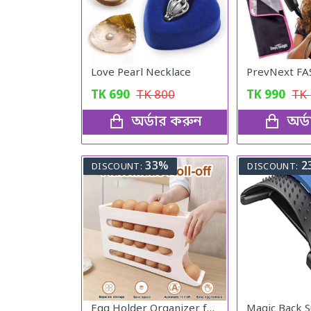
Love Pearl Necklace
TK
690
TK
800
TK
990
TK
অর্ডার করুন
অর্
33%
2
DISCOUNT:
DISCOUNT:
Egg Holder Organizer for Refrigerator