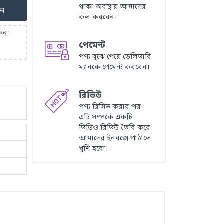
থাকা অবস্থায় আমাদের
ুন
কল করবেন।
ুন:
পেমেন্ট
পণ্য বুঝে পেয়ে ডেলিভারি
ম্যানকে পেমেন্ট করবেন।
রিভিউ
পণ্য রিসিভ করার পর
এটি সম্পর্কে একটি
ভিডিও রিভিউ তৈরি করে
আমাদের ইনবক্সে পাঠালে
খুশি হবো।