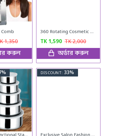
ht Comb
360 Rotating Cosmetic Organizer
TK
1,350
TK
1,590
TK
2,000
ডার করুন
অর্ডার করুন
7%
33%
DISCOUNT:
5 Pcs Multifunctional Stainless Steel Protect Fresh Box With Lid
Exclusive Salon Fashion Professional Round Hair Brush