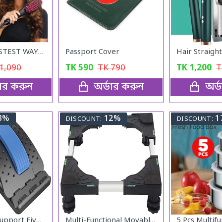
PrevNext FASTEST WAY TO STRAIGHTEN YOUR HAIR
Passport Cover
Hair Straig
1,090
TK
590
TK
790
TK
1,200
ডার করুন
অর্ডার করুন
অর্
3%
12%
1
DISCOUNT:
DISCOUNT:
Magic Back Support Five Minutes ADay
Multi-Functional Movable Adjustable Base