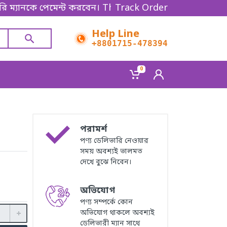
ে পেমেন্ট করবেন। Thanks for shopping!
Track Order
Help Line
+8801715-478394
0
পরামর্শ
পণ্য ডেলিভারি নেওয়ার
সময় অবশ্যই ভালমত
দেখে বুঝে নিবেন।
অভিযোগ
পণ্য সম্পর্কে কোন
অভিযোগ থাকলে অবশ্যই
ডেলিভারী ম্যান সাথে