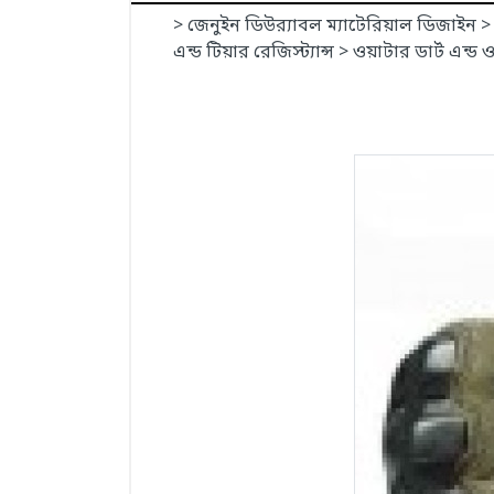
> জেনুইন ডিউর‍্যাবল ম্যাটেরিয়াল ডিজাইন >
এন্ড টিয়ার রেজিস্ট্যান্স > ওয়াটার ডার্ট এন্ড