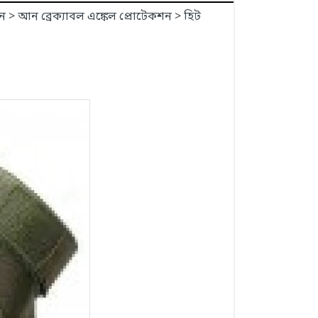
ন > আন ব্রেক্যাবল এঙ্কেল প্রোটেকশন > হিট