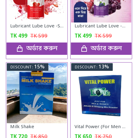
Lubricant Lube Love -Stroberry Gel
Lubricant Lube Love -Blueberry Gel
TK
499
TK
599
TK
499
TK
599
অর্ডার করুন
অর্ডার করুন
15%
13%
DISCOUNT:
DISCOUNT:
Milk Shake
Vital Power (For Men & Woman)
TK
720
TK
850
TK
650
TK
750