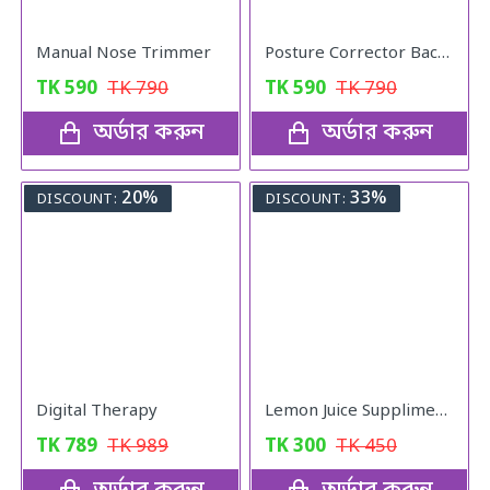
Manual Nose Trimmer
Posture Corrector Back Adjustable Posture
TK
590
TK
790
TK
590
TK
790
অর্ডার করুন
অর্ডার করুন
20%
33%
DISCOUNT:
DISCOUNT:
Digital Therapy
Lemon Juice Suppliment Weight Loss Lemon Juice 120g
TK
789
TK
989
TK
300
TK
450