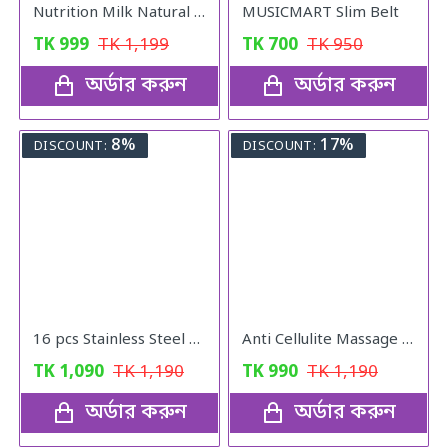
Nutrition Milk Natural Weight Gain Formula
MUSICMART Slim Belt
TK
999
TK
1,199
TK
700
TK
950
অর্ডার করুন
অর্ডার করুন
8%
17%
DISCOUNT:
DISCOUNT:
16 pcs Stainless Steel Nail Cutter Clipper Tool Box Set For Personal Care Manicure Set
Anti Cellulite Massage Oil
TK
1,090
TK
1,190
TK
990
TK
1,190
অর্ডার করুন
অর্ডার করুন