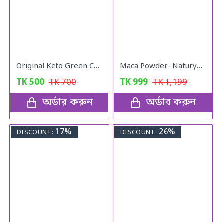
Original Keto Green Coffee weight loss
Maca Powder- Naturya Organic
TK
500
TK
700
TK
999
TK
1,199
অর্ডার করুন
অর্ডার করুন
17%
26%
DISCOUNT:
DISCOUNT: