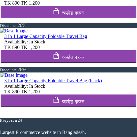
TK
890
TK
1,200
অর্ডার করুন
26%
Discount:
3 In 1 Large Capacity Foldable Travel Bag
Availability:
In Stock
TK
890
TK
1,200
অর্ডার করুন
26%
Discount:
3 In 1 Large Capacity Foldable Travel Bag (black)
Availability:
In Stock
TK
890
TK
1,200
অর্ডার করুন
Proyozon 24
Largest E-commerce website in Bangladesh.