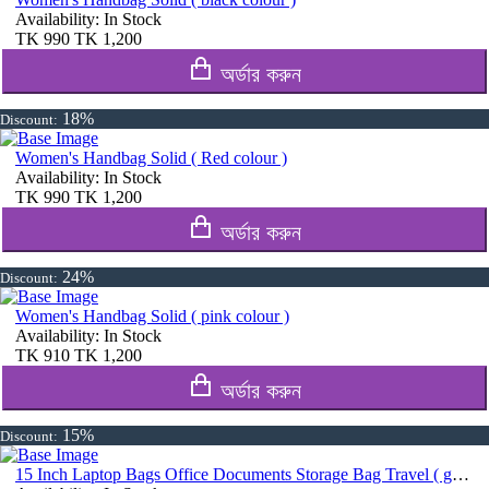
Availability:
In Stock
TK
990
TK
1,200
অর্ডার করুন
18%
Discount:
Women's Handbag Solid ( Red colour )
Availability:
In Stock
TK
990
TK
1,200
অর্ডার করুন
24%
Discount:
Women's Handbag Solid ( pink colour )
Availability:
In Stock
TK
910
TK
1,200
অর্ডার করুন
15%
Discount:
15 Inch Laptop Bags Office Documents Storage Bag Travel ( gray )