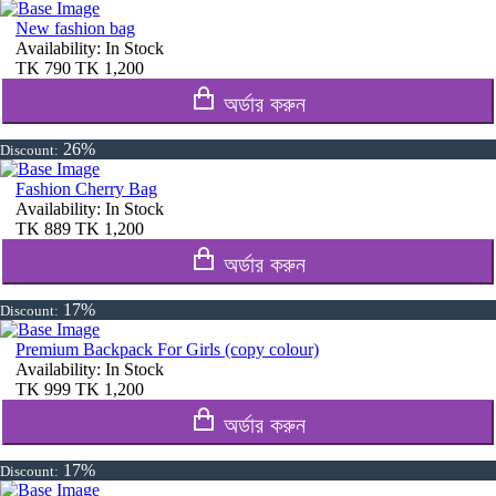
New fashion bag
Availability:
In Stock
TK
790
TK
1,200
অর্ডার করুন
26%
Discount:
Fashion Cherry Bag
Availability:
In Stock
TK
889
TK
1,200
অর্ডার করুন
17%
Discount:
Premium Backpack For Girls (copy colour)
Availability:
In Stock
TK
999
TK
1,200
অর্ডার করুন
17%
Discount: