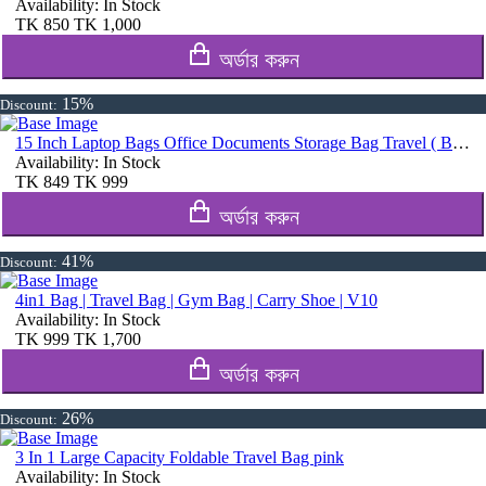
Availability:
In Stock
TK
850
TK
1,000
অর্ডার করুন
15%
Discount:
15 Inch Laptop Bags Office Documents Storage Bag Travel ( Blue )
Availability:
In Stock
TK
849
TK
999
অর্ডার করুন
41%
Discount:
4in1 Bag | Travel Bag | Gym Bag | Carry Shoe | V10
Availability:
In Stock
TK
999
TK
1,700
অর্ডার করুন
26%
Discount:
3 In 1 Large Capacity Foldable Travel Bag pink
Availability:
In Stock