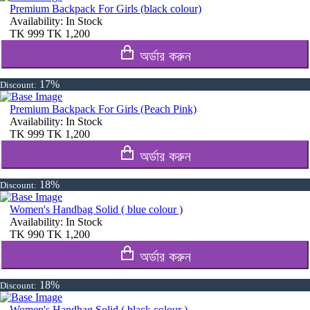
Premium Backpack For Girls (black colour)
Availability:
In Stock
TK
999
TK
1,200
অর্ডার করুন
17%
Discount:
Premium Backpack For Girls (Peach Pink)
Availability:
In Stock
TK
999
TK
1,200
অর্ডার করুন
18%
Discount:
Women's Handbag Solid ( blue colour )
Availability:
In Stock
TK
990
TK
1,200
অর্ডার করুন
18%
Discount:
Women's Handbag Solid ( black colour )