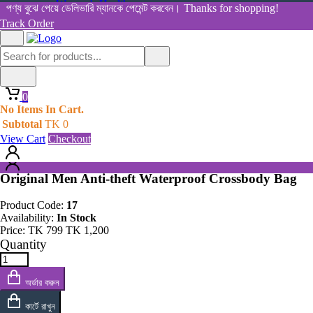
Women's Health
য বুঝে পেয়ে ডেলিভারি ম্যানকে পেমেন্ট করবেন। Thanks for shopping!
View All Categories
Track Order
Shop By Category
Home
Home
All Products
Products
0
Original Men Anti-theft Waterproof Crossbody Bag
0
No Items In Cart.
No Items In Cart.
Subtotal
TK
0
Subtotal
TK
0
View Cart
Checkout
View Cart
Checkout
Original Men Anti-theft Waterproof Crossbody Bag
Product Code:
17
Availability:
In Stock
Price:
TK
799
TK
1,200
Quantity
অর্ডার করুন
কার্টে রাখুন