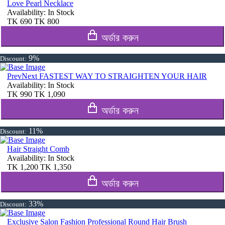
Love Pearl Necklace
Availability:
In Stock
TK
690
TK
800
অর্ডার করুন
9%
Discount:
PrevNext FASTEST WAY TO STRAIGHTEN YOUR HAIR
Availability:
In Stock
TK
990
TK
1,090
অর্ডার করুন
11%
Discount:
Hair Straight Comb
Availability:
In Stock
TK
1,200
TK
1,350
অর্ডার করুন
33%
Discount:
Exclusive Salon Fashion Professional Round Hair Brush