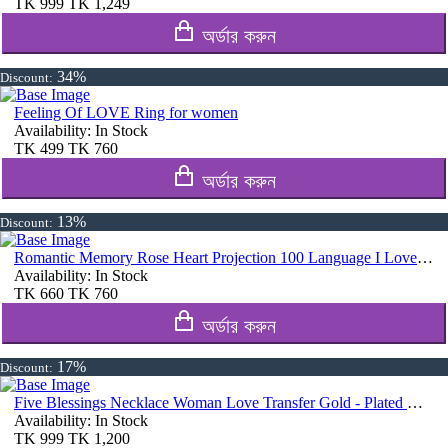
TK
999
TK
1,249
অর্ডার করুন
34%
Discount:
Feeling Of LOVE Ring for women
Availability:
In Stock
TK
499
TK
760
অর্ডার করুন
13%
Discount:
Romantic Memory Rose Heart Projection 100 Language I Love You Necklace for Lover Couples- Rose Gold
Availability:
In Stock
TK
660
TK
760
অর্ডার করুন
17%
Discount:
Five Blessings Necklace Woman Love Transfer Gold - Plated Moisture Light Luxury Jewellery Necklace
Availability:
In Stock
TK
999
TK
1,200