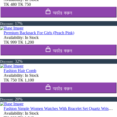
TK
480
TK
750
অর্ডার করুন
17%
Discount:
Premium Backpack For Girls (Peach Pink)
Availability:
In Stock
TK
999
TK
1,200
অর্ডার করুন
32%
Discount:
Fashion Hair Comb
Availability:
In Stock
TK
750
TK
1,100
অর্ডার করুন
20%
Discount:
Fashion Simple Women Watches With Bracelet Set Quartz Wristwatch Shiny Stone Red Colour
Availability:
In Stock