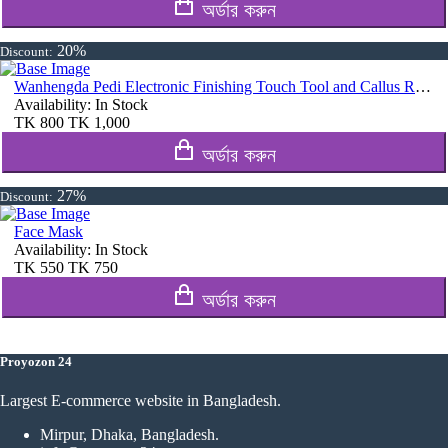
অর্ডার করুন
20%
Discount:
Wanhengda Pedi Electronic Finishing Touch Tool and Callus Remover
Availability:
In Stock
TK
800
TK
1,000
অর্ডার করুন
27%
Discount:
Face Mask
Availability:
In Stock
TK
550
TK
750
অর্ডার করুন
Proyozon 24
Largest E-commerce website in Bangladesh.
Mirpur, Dhaka, Bangladesh.