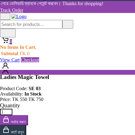
Women's Health
য়ে ডেলিভারি ম্যানকে পেমেন্ট করবেন। Thanks for shopping!
View All Categories
Track Order
Shop By Category
Home
Home
All Products
Products
0
Ladies Magic Towel
0
No Items In Cart.
No Items In Cart.
Subtotal
TK
0
Subtotal
TK
0
View Cart
Checkout
View Cart
Checkout
Ladies Magic Towel
Product Code:
SE 03
Availability:
In Stock
Price:
TK
550
TK
750
Quantity
অর্ডার করুন
কার্টে রাখুন