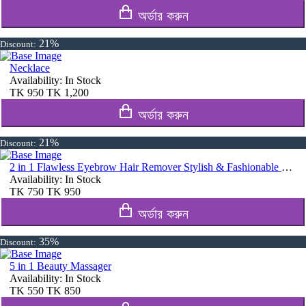
অর্ডার করুন
21%
Discount:
Necklace
Availability:
In Stock
TK
950
TK
1,200
অর্ডার করুন
21%
Discount:
2 in 1 Flawless Eyebrow Hair Remover Stylish & Fashionable Rechargeable Facial Hair Trimmer for Women Painless
Availability:
In Stock
TK
750
TK
950
অর্ডার করুন
35%
Discount:
5 in 1 Beauty Massager
Availability:
In Stock
TK
550
TK
850