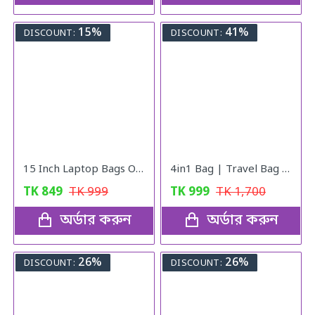
15%
41%
DISCOUNT:
DISCOUNT:
15 Inch Laptop Bags Office Documents Storage Bag Travel ( Blue )
4in1 Bag | Travel Bag | Gym Bag | Carry Shoe | V10
TK
849
TK
999
TK
999
TK
1,700
অর্ডার করুন
অর্ডার করুন
26%
26%
DISCOUNT:
DISCOUNT: