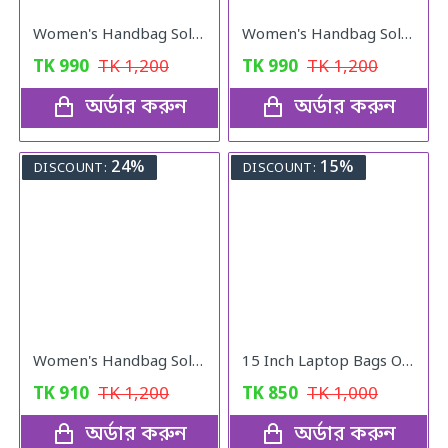
Women's Handbag Solid ( black colour )
Women's Handbag Solid ( Red colour )
TK
990
TK
1,200
TK
990
TK
1,200
অর্ডার করুন
অর্ডার করুন
24%
15%
DISCOUNT:
DISCOUNT:
Women's Handbag Solid ( pink colour )
15 Inch Laptop Bags Office Documents Storage Bag Travel ( gray )
TK
910
TK
1,200
TK
850
TK
1,000
অর্ডার করুন
অর্ডার করুন