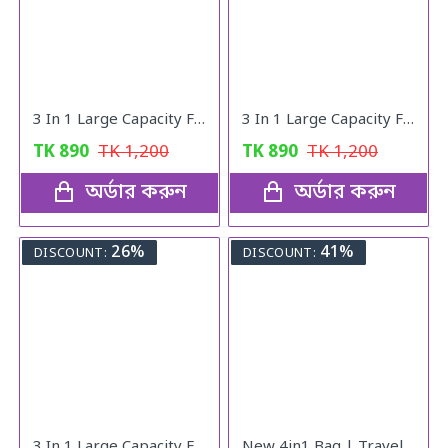
3 In 1 Large Capacity Foldable Travel Bag pink
3 In 1 Large Capacity Foldable Travel Bag
TK
890
TK
1,200
TK
890
TK
1,200
অর্ডার করুন
অর্ডার করুন
26%
41%
DISCOUNT:
DISCOUNT:
3 In 1 Large Capacity Foldable Travel Bag (black)
New 4in1 Bag | Travel Bag | Gym Bag | Carry Shoe | V10