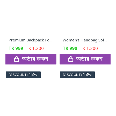
Premium Backpack For Girls (Peach Pink)
Women's Handbag Solid ( blue colour )
TK
999
TK
1,200
TK
990
TK
1,200
অর্ডার করুন
অর্ডার করুন
18%
18%
DISCOUNT:
DISCOUNT: