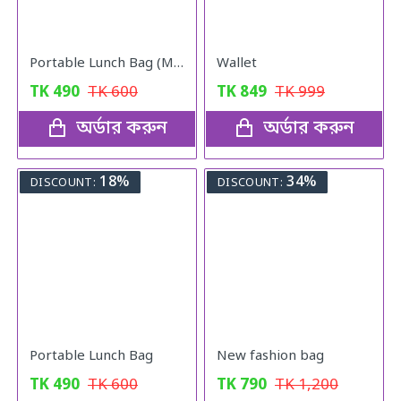
Portable Lunch Bag (Maroon)
Wallet
TK
490
TK
600
TK
849
TK
999
অর্ডার করুন
অর্ডার করুন
18%
34%
DISCOUNT:
DISCOUNT:
Portable Lunch Bag
New fashion bag
TK
490
TK
600
TK
790
TK
1,200