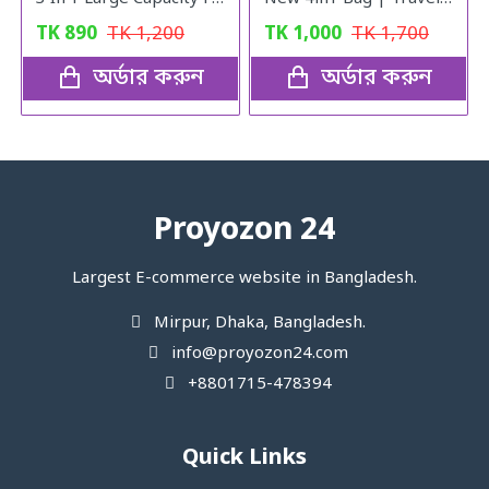
TK
890
TK
1,200
TK
1,000
TK
1,700
অর্ডার করুন
অর্ডার করুন
Proyozon 24
Largest E-commerce website in Bangladesh.
Mirpur, Dhaka, Bangladesh.
info@proyozon24.com
+8801715-478394
Quick Links