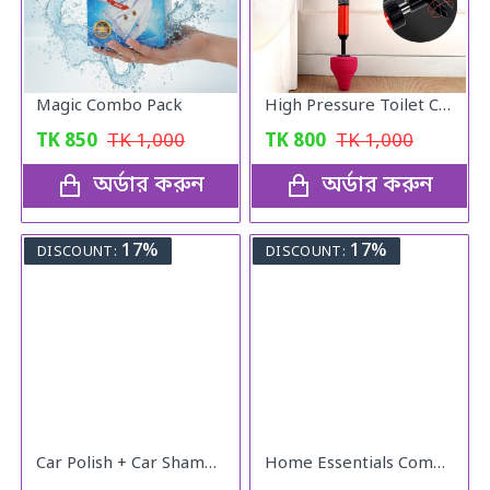
Magic Combo Pack
High Pressure Toilet Cleaning PUMP
TK
850
TK
1,000
TK
800
TK
1,000
অর্ডার করুন
অর্ডার করুন
17%
17%
DISCOUNT:
DISCOUNT:
Car Polish + Car Shampoo
Home Essentials Combo Pack