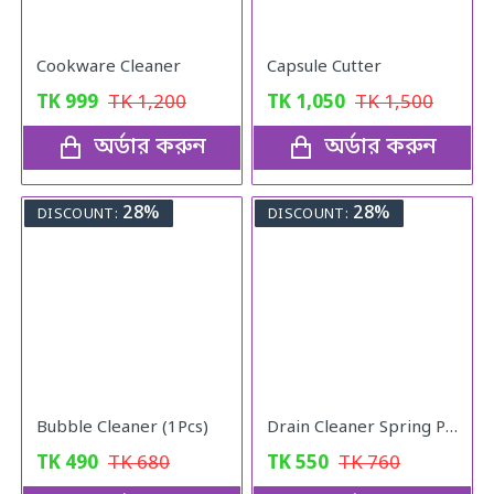
Cookware Cleaner
Capsule Cutter
TK
999
TK
1,200
TK
1,050
TK
1,500
অর্ডার করুন
অর্ডার করুন
28%
28%
DISCOUNT:
DISCOUNT:
Bubble Cleaner (1Pcs)
Drain Cleaner Spring Pipe
TK
490
TK
680
TK
550
TK
760