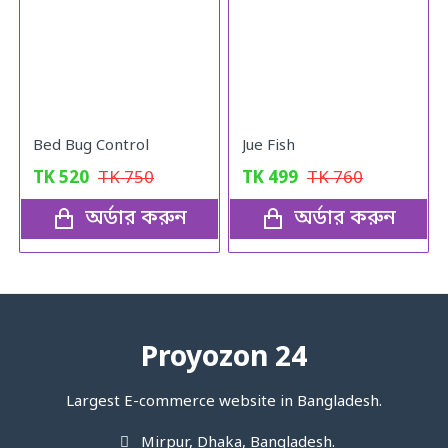
Bed Bug Control
Jue Fish
TK
520
TK
750
TK
499
TK
760
অর্ডার করুন
অর্ডার করুন
Proyozon 24
Largest E-commerce website in Bangladesh.
Mirpur, Dhaka, Bangladesh.