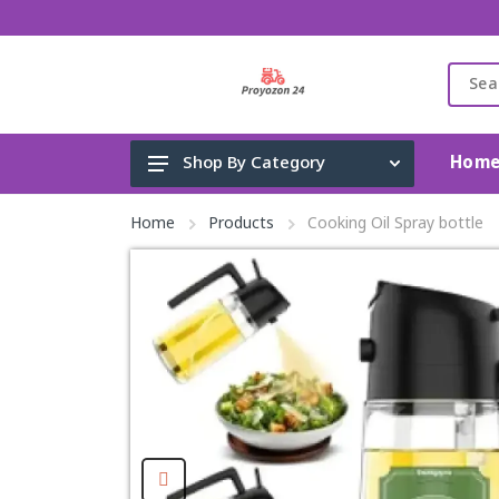
Hom
Shop By Category
Gadget & Electronics
Home
Products
Cooking Oil Spray bottle
Cleaning Supplies
Toys, Kids & Baby
Accessories
Home Appliance
Fashion & Lifestyle
Health & Beauty
View All Categories