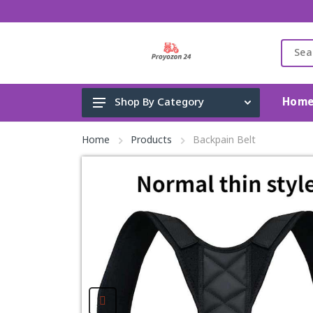
Hom
Shop By Category
Gadget & Electronics
Home
Products
Backpain Belt
Cleaning Supplies
Toys, Kids & Baby
Accessories
Home Appliance
Fashion & Lifestyle
Health & Beauty
View All Categories