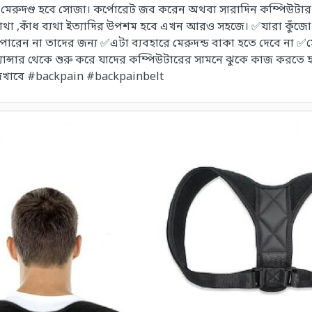
জো মেরুদণ্ড হবে সোজা। কর্পোরেট জব করেন অথবা সারাদিন কম্পিউটা
াথা ,কাঁধ ব্যথা ইত্যাদির উপশম হবে এখন আরও সহজে। ✅যারা কুঁজো হয়
পারেন না তাদের জন্য ✅এটা ব্যবহারে মেরুদন্ড বাকা হতে দেবে ন
যান্সার থেকে শুরু করে যাদের কম্পিউটারের সামনে ঝুকে কাজ করতে
 দেখাবে #backpain #backpainbelt