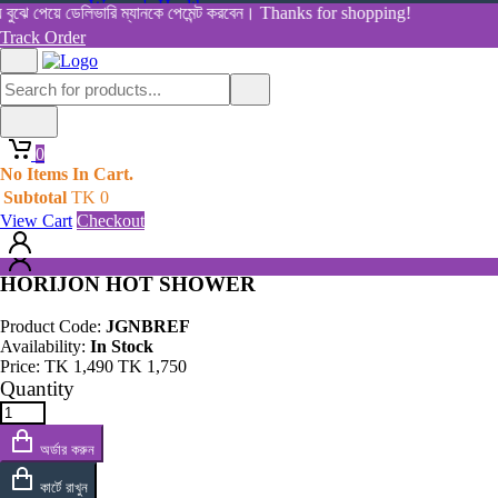
Women's Health
বুঝে পেয়ে ডেলিভারি ম্যানকে পেমেন্ট করবেন। Thanks for shopping!
View All Categories
Track Order
Shop By Category
Home
Home
All Products
Products
0
HORIJON HOT SHOWER
0
No Items In Cart.
No Items In Cart.
Subtotal
TK
0
Subtotal
TK
0
View Cart
Checkout
View Cart
Checkout
HORIJON HOT SHOWER
Product Code:
JGNBREF
Availability:
In Stock
Price:
TK
1,490
TK
1,750
Quantity
অর্ডার করুন
কার্টে রাখুন