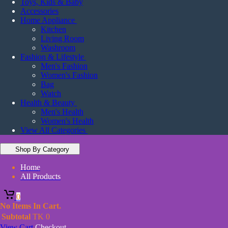
Toys, Kids & Baby
Accessories
Home Appliance
Kitchen
Living Room
Washroom
Fashion & Lifestyle
Men's Fashion
Women's Fashion
Bag
Watch
Health & Beauty
Men's Health
Women's Health
View All Categories
Shop By Category
Home
All Products
0
No Items In Cart.
Subtotal
TK
0
View Cart
Checkout