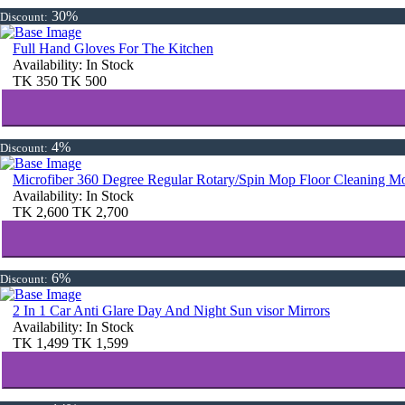
30%
Discount:
Full Hand Gloves For The Kitchen
Availability:
In Stock
TK
350
TK
500
4%
Discount:
Microfiber 360 Degree Regular Rotary/Spin Mop Floor Cleaning M
Availability:
In Stock
TK
2,600
TK
2,700
6%
Discount:
2 In 1 Car Anti Glare Day And Night Sun visor Mirrors
Availability:
In Stock
TK
1,499
TK
1,599