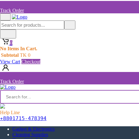
Track Order
0
No Items In Cart.
Subtotal
TK
0
View Cart
Checkout
Track Order
Help Line
+8801715-478394
Gadget & Electronics
Cleaning Supplies