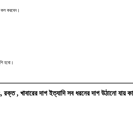
ের কল করবেন।
ুশি হবো।
রং, রক্ত , খাবারের দাগ ইত্যাদি সব ধরনের দাগ উঠানো যায়