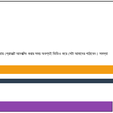
যথায় প্রোডাক্ট আনবক্সিং করার সময় অবশ্যই ভিডিও করে সেটা আমাদের পাঠাবেন। সমস্যা