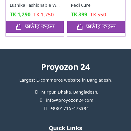
Lushika Fashionable Watch Quartz Small Watch With Full Nekless Set
Pedi Cure
TK
1,290
TK
1,750
TK
399
TK
550
অর্ডার করুন
অর্ডার করুন
Proyozon 24
Largest E-commerce website in Bangladesh.
Mirpur, Dhaka, Bangladesh.
info@proyozon24.com
+8801715-478394
Quick Links