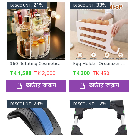
21%
33%
DISCOUNT:
DISCOUNT:
360 Rotating Cosmetic Organizer
Egg Holder Organizer for Refrigerator
TK
1,590
TK
2,000
TK
300
TK
450
অর্ডার করুন
অর্ডার করুন
23%
12%
DISCOUNT:
DISCOUNT: