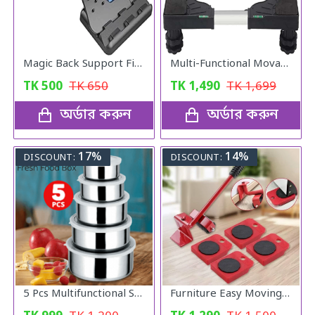
Magic Back Support Five Minutes ADay
Multi-Functional Movable Adjustable Base
TK
500
TK
650
TK
1,490
TK
1,699
অর্ডার করুন
অর্ডার করুন
17%
14%
DISCOUNT:
DISCOUNT:
5 Pcs Multifunctional Stainless Steel Protect Fresh Box With Lid
Furniture Easy Moving Tool Set, Heavy Furniture Moving & Lifting System