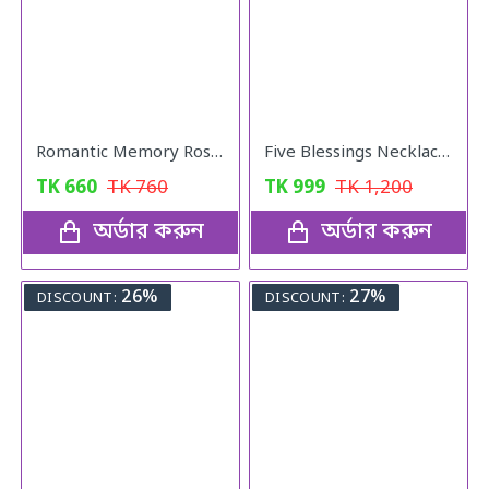
Romantic Memory Rose Heart Projection 100 Language I Love You Necklace for Lover Couples- Rose Gold
Five Blessings Necklace Woman Love Transfer Gold - Plated Moisture Light Luxury Jewellery Necklace
TK
660
TK
760
TK
999
TK
1,200
অর্ডার করুন
অর্ডার করুন
26%
27%
DISCOUNT:
DISCOUNT: