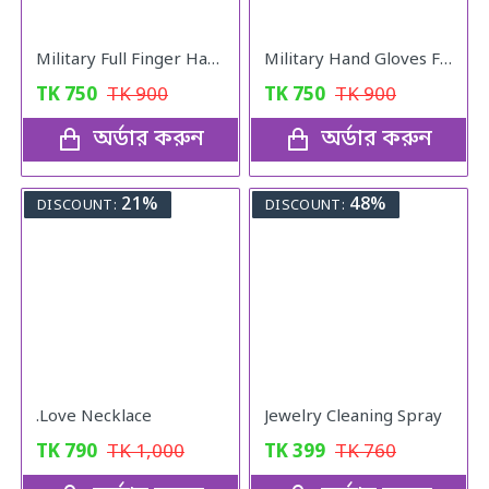
Military Full Finger Hand Gloves Olive
Military Hand Gloves Full Black
TK
750
TK
900
TK
750
TK
900
অর্ডার করুন
অর্ডার করুন
21%
48%
DISCOUNT:
DISCOUNT:
.Love Necklace
Jewelry Cleaning Spray
TK
790
TK
1,000
TK
399
TK
760