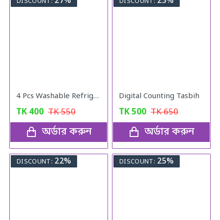
27%
23%
DISCOUNT:
DISCOUNT:
4 Pcs Washable Refrigerator Mats
Digital Counting Tasbih
TK
400
TK
550
TK
500
TK
650
অর্ডার করুন
অর্ডার করুন
22%
25%
DISCOUNT:
DISCOUNT: