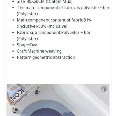
Size: 40X60CM
(Diatom Mud)
The main component of fabric is polyester
Fiber
(Polyester)
Main component content of fabric:
81%
(inclusive)-90% (inclusive)
Fabric sub-component:
Polyester Fiber
(Polyester)
Shape:
Oval
Craft:
Machine weaving
Pattern:
geometric abstraction