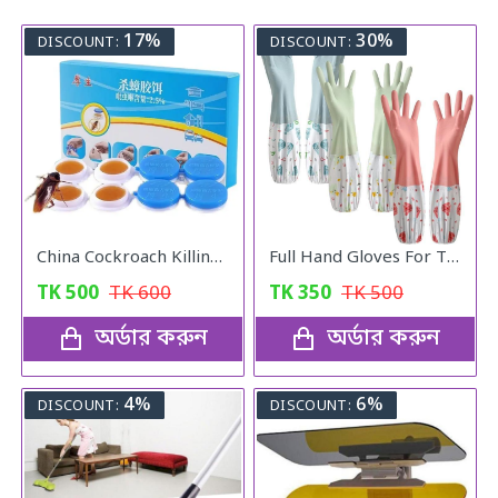
17%
30%
DISCOUNT:
DISCOUNT:
China Cockroach Killing Catch
Full Hand Gloves For The Kitchen
TK
500
TK
600
TK
350
TK
500
অর্ডার করুন
অর্ডার করুন
4%
6%
DISCOUNT:
DISCOUNT: