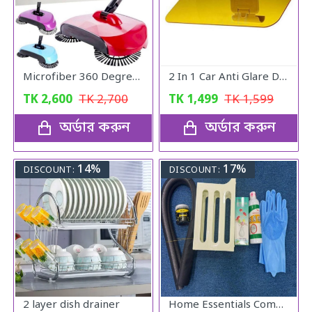
Microfiber 360 Degree Regular Rotary/Spin Mop Floor Cleaning Mop
2 In 1 Car Anti Glare Day And Night Sun visor Mirrors
TK
2,600
TK
2,700
TK
1,499
TK
1,599
অর্ডার করুন
অর্ডার করুন
14%
17%
DISCOUNT:
DISCOUNT:
2 layer dish drainer
Home Essentials Combo Pack