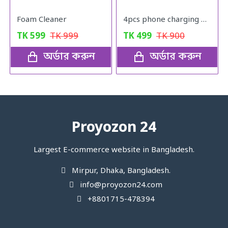
Foam Cleaner
4pcs phone charging bracket wall mounted holder
TK
599
TK
999
TK
499
TK
900
অর্ডার করুন
অর্ডার করুন
Proyozon 24
Largest E-commerce website in Bangladesh.
Mirpur, Dhaka, Bangladesh.
info@proyozon24.com
+8801715-478394