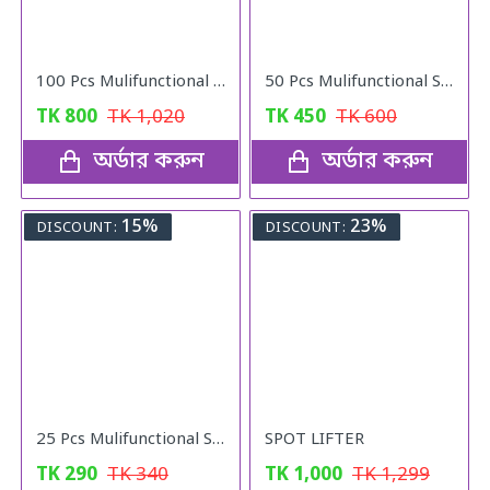
100 Pcs Mulifunctional Sunshade Net Fixing Clip
50 Pcs Mulifunctional Sunshade Net Fixing Clip
TK
800
TK
1,020
TK
450
TK
600
অর্ডার করুন
অর্ডার করুন
15%
23%
DISCOUNT:
DISCOUNT:
25 Pcs Mulifunctional Sunshade "Net Fixing Clip"
SPOT LIFTER
TK
290
TK
340
TK
1,000
TK
1,299