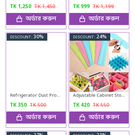
TK
1,250
TK
1,450
TK
999
TK
1,199
অর্ডার করুন
অর্ডার করুন
30%
24%
DISCOUNT:
DISCOUNT:
Refrigerator Dust Proof Cover
Adjustable Cabinet Storage Divider (6pcs)
TK
350
TK
500
TK
420
TK
550
অর্ডার করুন
অর্ডার করুন