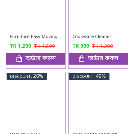
Furniture Easy Moving Tool Set, Heavy Furniture Moving & Lifting System
Cookware Cleaner
TK
1,290
TK
1,500
TK
999
TK
1,200
অর্ডার করুন
অর্ডার করুন
26%
45%
DISCOUNT:
DISCOUNT: