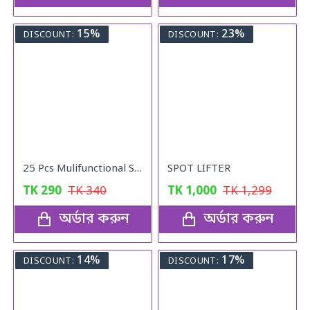
15%
23%
DISCOUNT:
DISCOUNT:
25 Pcs Mulifunctional Sunshade "Net Fixing Clip"
SPOT LIFTER
TK
290
TK
340
TK
1,000
TK
1,299
অর্ডার করুন
অর্ডার করুন
14%
17%
DISCOUNT:
DISCOUNT: