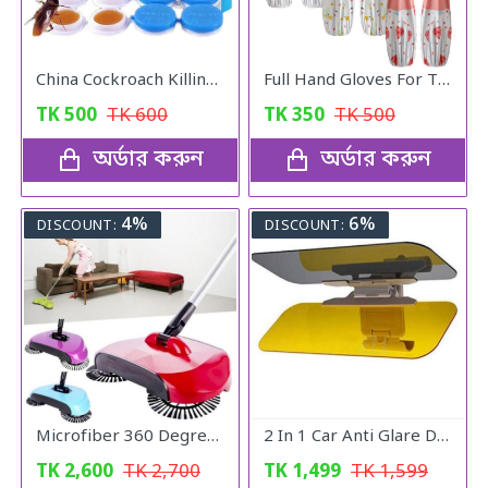
China Cockroach Killing Catch
Full Hand Gloves For The Kitchen
TK
500
TK
600
TK
350
TK
500
অর্ডার করুন
অর্ডার করুন
4%
6%
DISCOUNT:
DISCOUNT:
Microfiber 360 Degree Regular Rotary/Spin Mop Floor Cleaning Mop
2 In 1 Car Anti Glare Day And Night Sun visor Mirrors
TK
2,600
TK
2,700
TK
1,499
TK
1,599