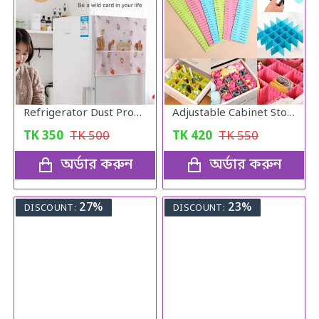
Refrigerator Dust Proof Cover
Adjustable Cabinet Storage Divider (6pcs)
TK
350
TK
500
TK
420
TK
550
অর্ডার করুন
অর্ডার করুন
27%
23%
DISCOUNT:
DISCOUNT: