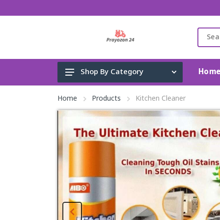
Hom
Shop By Category
Gadget & Electronics
Home
Products
Kitchen Cleaner
Cleaning Supplies
Toys, Kids & Baby
Accessories
Home Appliance
Fashion & Lifestyle
Health & Beauty
View All Categories