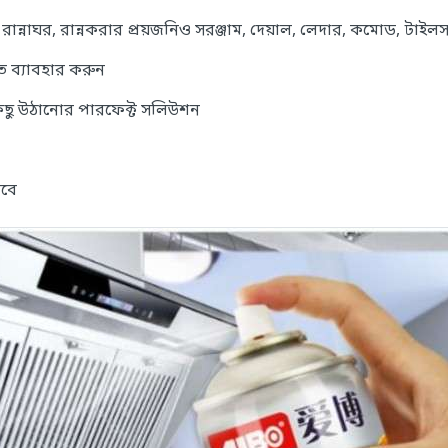
রান্নাঘর, রান্নকরার প্রয়জনিও সরঞ্জাম, দেয়াল, লেদার, কমোড, টাইল
 ব্যাবহার করুন
িছু উঠানোর পারফেক্ট সলিউশন
রবে