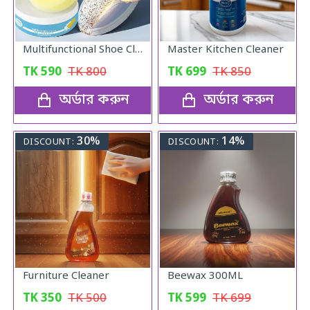
Multifunctional Shoe Cleaning Cream
Master Kitchen Cleaner
TK
590
TK
800
TK
699
TK
850
অর্ডার করুন
অর্ডার করুন
30%
14%
DISCOUNT:
DISCOUNT:
Furniture Cleaner
Beewax 300ML
TK
350
TK
500
TK
599
TK
699