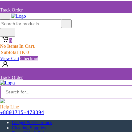
Track Order
0
No Items In Cart.
Subtotal
TK
0
View Cart
Checkout
Track Order
Help Line
+8801715-478394
Gadget & Electronics
Cleaning Supplies