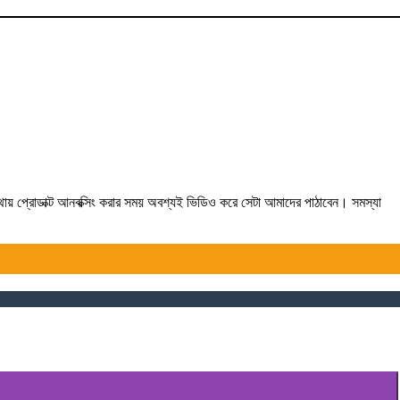
যথায় প্রোডাক্ট আনবক্সিং করার সময় অবশ্যই ভিডিও করে সেটা আমাদের পাঠাবেন। সমস্যা