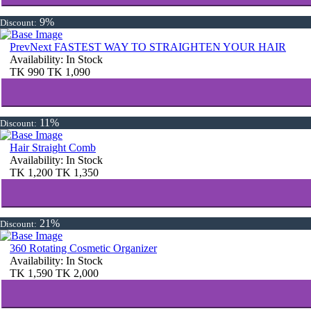
9%
Discount:
PrevNext FASTEST WAY TO STRAIGHTEN YOUR HAIR
Availability:
In Stock
TK
990
TK
1,090
11%
Discount:
Hair Straight Comb
Availability:
In Stock
TK
1,200
TK
1,350
21%
Discount:
360 Rotating Cosmetic Organizer
Availability:
In Stock
TK
1,590
TK
2,000