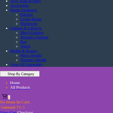
Toys, Kids & Baby
Accessories
Home Appliance
Kitchen
Living Room
Washroom
Fashion & Lifestyle
Men's Fashion
Women's Fashion
Bag
Watch
Health & Beauty
Men's Health
Women's Health
View All Categories
Shop By Category
Home
All Products
0
No Items In Cart.
Subtotal
TK
0
View Cart
Checkout