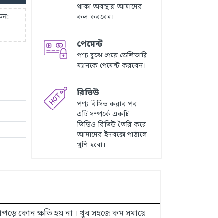
থাকা অবস্থায় আমাদের
ুন:
কল করবেন।
পেমেন্ট
পণ্য বুঝে পেয়ে ডেলিভারি
ম্যানকে পেমেন্ট করবেন।
রিভিউ
পণ্য রিসিভ করার পর
এটি সম্পর্কে একটি
ভিডিও রিভিউ তৈরি করে
আমাদের ইনবক্সে পাঠালে
খুশি হবো।
 কাপড়ে কোন ক্ষতি হয় না । খুব সহজে কম সমায়ে