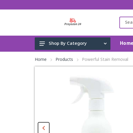
Hom
Shop By Category
Gadget & Electronics
Home
Products
Powerful Stain Removal
Cleaning Supplies
Toys, Kids & Baby
Accessories
Home Appliance
Fashion & Lifestyle
Health & Beauty
View All Categories