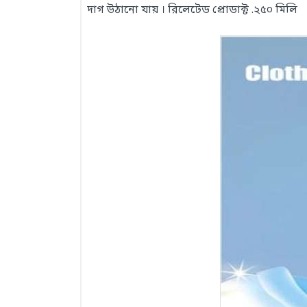
দাগ উঠানো যায় । রিলেটেড প্রোডাক্ট .২৫০ মিলি