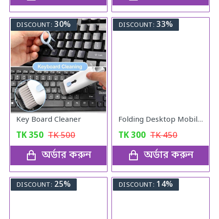
30%
33%
DISCOUNT:
DISCOUNT:
Key Board Cleaner
Folding Desktop Mobile Phone Stand
TK
350
TK
500
TK
300
TK
450
অর্ডার করুন
অর্ডার করুন
25%
14%
DISCOUNT:
DISCOUNT: