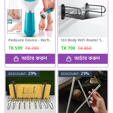
Pedicure Device - Rechargeable Callus Remover
Stil Body WiFi Router Stand- 2ly wall hanging
TK
599
TK
700
TK
700
TK
850
অর্ডার করুন
অর্ডার করুন
29%
29%
DISCOUNT:
DISCOUNT: