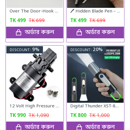
Over The Door-Hook Hanger
🖊️ Hidden Blade Pen – Self Defense Tactical Tool
TK
499
TK
699
TK
499
TK
699
অর্ডার করুন
অর্ডার করুন
9%
20%
DISCOUNT:
DISCOUNT:
12 Volt High Pressure Full Set Water Pump
Digital Thunder XST-836, Rechargeable Waterproof Torch FlashLight
TK
990
TK
1,090
TK
800
TK
1,000
অর্ডার করুন
অর্ডার করুন