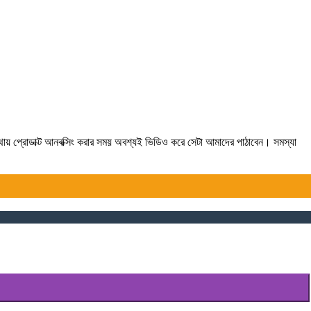
যথায় প্রোডাক্ট আনবক্সিং করার সময় অবশ্যই ভিডিও করে সেটা আমাদের পাঠাবেন। সমস্যা