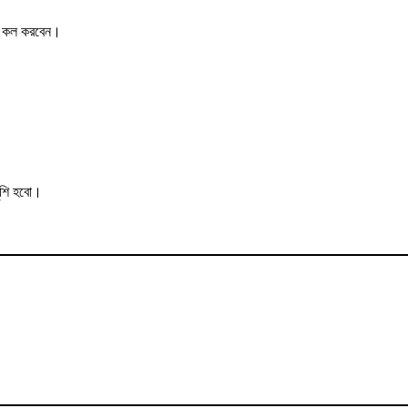
ের কল করবেন।
ুশি হবো।