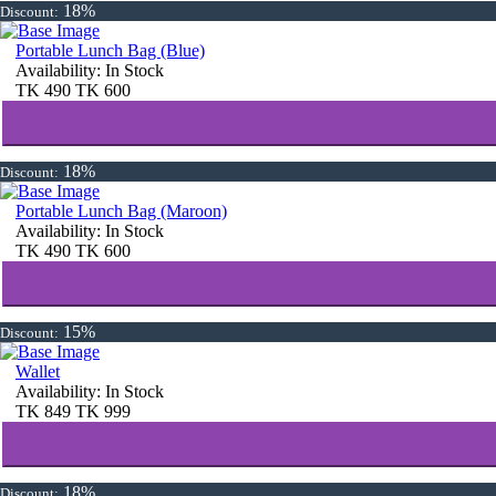
18%
Discount:
Portable Lunch Bag (Blue)
Availability:
In Stock
TK
490
TK
600
18%
Discount:
Portable Lunch Bag (Maroon)
Availability:
In Stock
TK
490
TK
600
15%
Discount:
Wallet
Availability:
In Stock
TK
849
TK
999
18%
Discount: