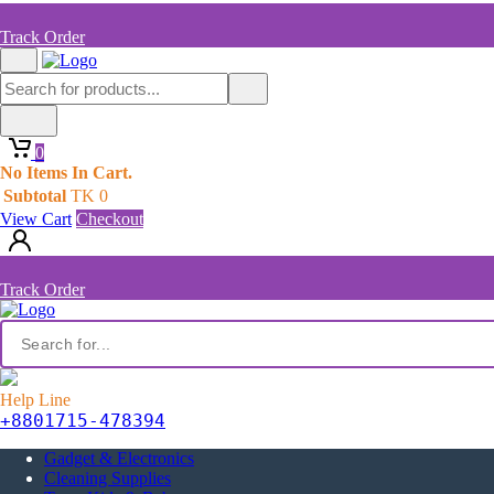
Track Order
0
No Items In Cart.
Subtotal
TK
0
View Cart
Checkout
Track Order
Help Line
+8801715-478394
Gadget & Electronics
Cleaning Supplies