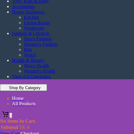
Toys, Kids & Baby
Accessories
Home Appliance
Kitchen
Living Room
Washroom
Fashion & Lifestyle
Men's Fashion
Women's Fashion
Bag
Watch
Health & Beauty
Men's Health
Women's Health
View All Categories
Shop By Category
Home
All Products
0
No Items In Cart.
Subtotal
TK
0
View Cart
Checkout