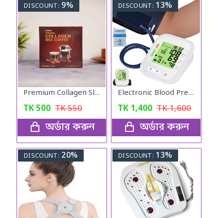
9%
13%
DISCOUNT:
DISCOUNT:
Premium Collagen Slimming Coffee
Electronic Blood Pressure Monitor
TK
500
TK
550
TK
1,400
TK
1,600
অর্ডার করুন
অর্ডার করুন
20%
13%
DISCOUNT:
DISCOUNT: