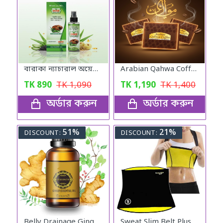
বারাকা ন্যাচারাল অয়েল (Baraka Natural oil) – 120 মিলি
Arabian Qahwa Coffee – অরিজিনাল আরবীয় কফি
TK
890
TK
1,090
TK
1,190
TK
1,400
অর্ডার করুন
অর্ডার করুন
51%
21%
DISCOUNT:
DISCOUNT:
Belly Drainage Ginger Essential Oil
Sweat Slim Belt Plus