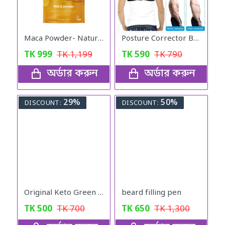
Maca Powder- Naturya Organic
Posture Corrector Back Adjustable Posture
TK
999
TK
1,199
TK
590
TK
790
অর্ডার করুন
অর্ডার করুন
29%
50%
DISCOUNT:
DISCOUNT:
Original Keto Green Coffee weight loss
beard filling pen
TK
500
TK
700
TK
650
TK
1,300