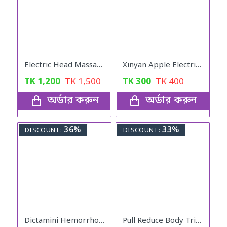
Electric Head Massager
Xinyan Apple Electric Massager
TK
1,200
TK
1,500
TK
300
TK
400
অর্ডার করুন
অর্ডার করুন
36%
33%
DISCOUNT:
DISCOUNT:
Dictamini Hemorrhoids Herbal Cream
Pull Reduce Body Trimmer for Fitness Exercise