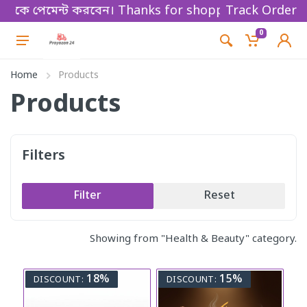
ে পেমেন্ট করবেন। Thanks for shopping!
Track Order
0
Home
Products
Products
Filters
Filter
Reset
Showing from "Health & Beauty" category.
18%
15%
DISCOUNT:
DISCOUNT: