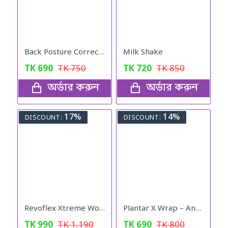
Back Posture Corrector Belt
Milk Shake
TK
690
TK
750
TK
720
TK
850
অর্ডার করুন
অর্ডার করুন
17%
14%
DISCOUNT:
DISCOUNT:
Revoflex Xtreme Workout Set
Plantar X Wrap – Ankle Support for Men & Women
TK
990
TK
1,190
TK
690
TK
800