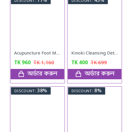
17%
43%
DISCOUNT:
DISCOUNT:
Acupuncture Foot Massager
Kinoki Cleansing Detox Foot Pad
TK
960
TK
1,160
TK
400
TK
699
অর্ডার করুন
অর্ডার করুন
38%
8%
DISCOUNT:
DISCOUNT: