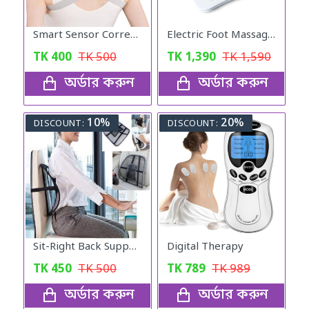
Smart Sensor Corrector
Electric Foot Massager
TK
400
TK
500
TK
1,390
TK
1,590
অর্ডার করুন
অর্ডার করুন
10%
20%
DISCOUNT:
DISCOUNT:
Sit-Right Back Support
Digital Therapy
TK
450
TK
500
TK
789
TK
989
অর্ডার করুন
অর্ডার করুন