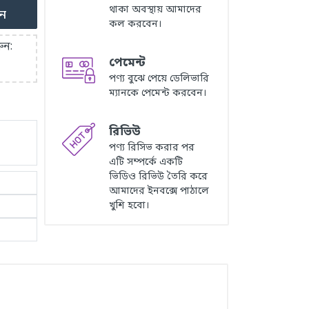
থাকা অবস্থায় আমাদের
ুন
কল করবেন।
ুন:
পেমেন্ট
পণ্য বুঝে পেয়ে ডেলিভারি
ম্যানকে পেমেন্ট করবেন।
রিভিউ
পণ্য রিসিভ করার পর
এটি সম্পর্কে একটি
ভিডিও রিভিউ তৈরি করে
আমাদের ইনবক্সে পাঠালে
খুশি হবো।