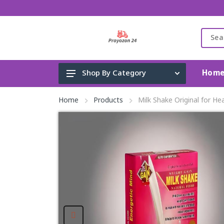
Hom
Shop By Category
Gadget & Electronics
Home
Products
Milk Shake Original for He
Cleaning Supplies
Toys, Kids & Baby
Accessories
Home Appliance
Fashion & Lifestyle
Health & Beauty
View All Categories