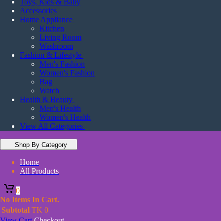
Toys, Kids & Baby
Accessories
Home Appliance
Kitchen
Living Room
Washroom
Fashion & Lifestyle
Men's Fashion
Women's Fashion
Bag
Watch
Health & Beauty
Men's Health
Women's Health
View All Categories
Shop By Category
Home
All Products
0
No Items In Cart.
Subtotal
TK
0
View Cart
Checkout