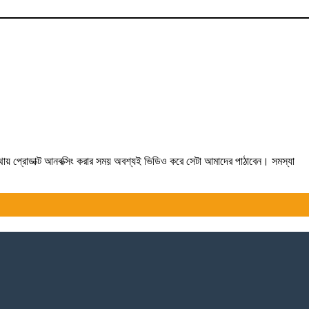
যথায় প্রোডাক্ট আনবক্সিং করার সময় অবশ্যই ভিডিও করে সেটা আমাদের পাঠাবেন। সমস্যা