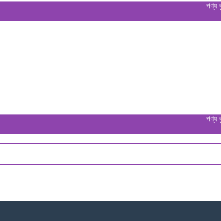
পণ্য বুঝে পে
পণ্য বুঝে পে