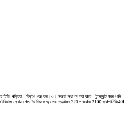
িটিং পক্রিয়া। বিদ্যুৎ খরচ কম।৩। সহজে স্থাপন করা যাবে। ইন্সট্যান্ট গরম পানি
াটেরিয়ালঃ ক্রোম প্লেটেড জিঙ্ক অ্যালয় ভোল্টেজঃ 220 পাওয়ারঃ 2100 ক্যাপাসিটিঃ40L