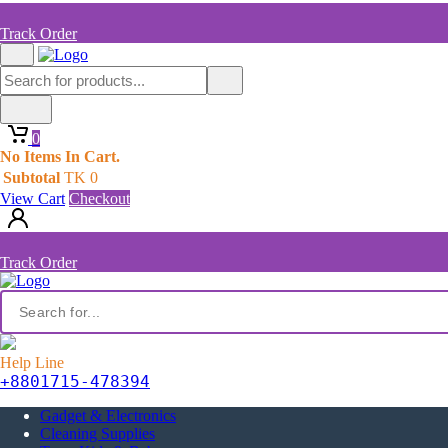
Track Order
0
No Items In Cart.
Subtotal
TK
0
View Cart
Checkout
Track Order
Help Line
+8801715-478394
Gadget & Electronics
Cleaning Supplies