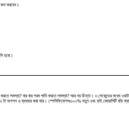
ের কল করবেন।
ুশি হবো।
 সমস্যা? বার বার গরম পানি করতে সমস্যা? আর নয় চিন্তা। ৩ সেকেন্ডের মধ্যে ওয়াটার হ
য়ার ২ টা অপশন এ ব্যবহার করা যায়। স্পেসিফিকেশনঃ১০০% নতুন এবং হাই কোয়ালিটি বডি ম্য