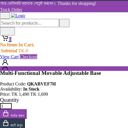
Women's Health
়ে ডেলিভারি ম্যানকে পেমেন্ট করবেন। Thanks for shopping!
View All Categories
Track Order
Shop By Category
Home
Home
All Products
Products
0
Multi-Functional Movable Adjustable Base
0
No Items In Cart.
No Items In Cart.
Subtotal
TK
0
Subtotal
TK
0
View Cart
Checkout
View Cart
Checkout
Multi-Functional Movable Adjustable Base
Product Code:
QKABVEF7H
Availability:
In Stock
Price:
TK
1,490
TK
1,699
Quantity
অর্ডার করুন
কার্টে রাখুন