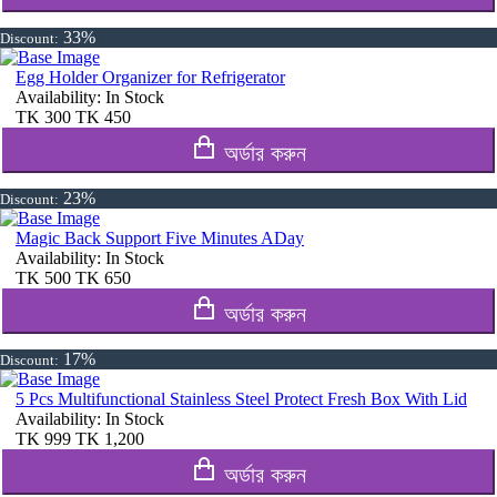
33%
Discount:
Egg Holder Organizer for Refrigerator
Availability:
In Stock
TK
300
TK
450
অর্ডার করুন
23%
Discount:
Magic Back Support Five Minutes ADay
Availability:
In Stock
TK
500
TK
650
অর্ডার করুন
17%
Discount:
5 Pcs Multifunctional Stainless Steel Protect Fresh Box With Lid
Availability:
In Stock
TK
999
TK
1,200
অর্ডার করুন