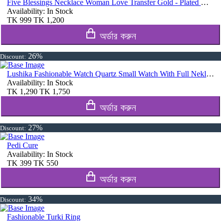
Five Blessings Necklace Woman Love Transfer Gold - Plated Moisture Light Luxury Jewellery Necklace
Availability:
In Stock
TK
999
TK
1,200
অর্ডার করুন
26%
Discount:
Lushika Fashionable Watch Quartz Small Watch With Full Nekless Set
Availability:
In Stock
TK
1,290
TK
1,750
অর্ডার করুন
27%
Discount:
Pedi Cure
Availability:
In Stock
TK
399
TK
550
অর্ডার করুন
34%
Discount:
Fashionable Turki Ring