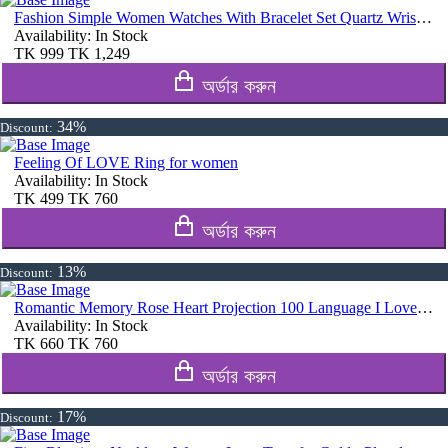
Fashion Simple Women Watches With Bracelet Set Quartz Wristwatch Shiny Stone Red Colour
Availability:
In Stock
TK
999
TK
1,249
অর্ডার করুন
34%
Discount:
Feeling Of LOVE Ring for women
Availability:
In Stock
TK
499
TK
760
অর্ডার করুন
13%
Discount:
Romantic Memory Rose Heart Projection 100 Language I Love You Necklace for Lover Couples- Rose Gold
Availability:
In Stock
TK
660
TK
760
অর্ডার করুন
17%
Discount: