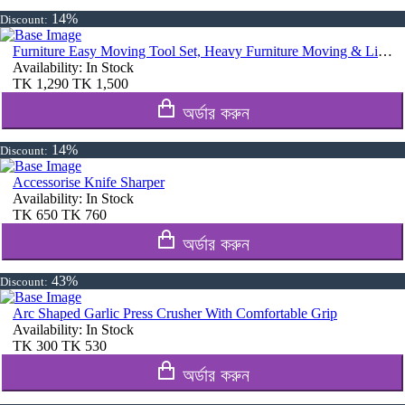
14%
Discount:
Furniture Easy Moving Tool Set, Heavy Furniture Moving & Lifting System
Availability:
In Stock
TK
1,290
TK
1,500
অর্ডার করুন
14%
Discount:
Accessorise Knife Sharper
Availability:
In Stock
TK
650
TK
760
অর্ডার করুন
43%
Discount:
Arc Shaped Garlic Press Crusher With Comfortable Grip
Availability:
In Stock
TK
300
TK
530
অর্ডার করুন