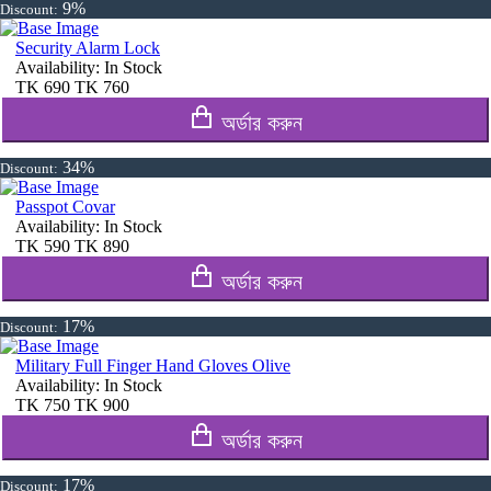
9%
Discount:
Security Alarm Lock
Availability:
In Stock
TK
690
TK
760
অর্ডার করুন
34%
Discount:
Passpot Covar
Availability:
In Stock
TK
590
TK
890
অর্ডার করুন
17%
Discount:
Military Full Finger Hand Gloves Olive
Availability:
In Stock
TK
750
TK
900
অর্ডার করুন
17%
Discount: