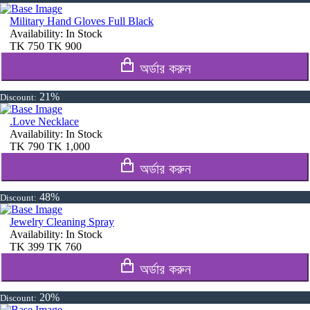
Military Hand Gloves Full Black
Availability:
In Stock
TK
750
TK
900
অর্ডার করুন
21%
Discount:
.Love Necklace
Availability:
In Stock
TK
790
TK
1,000
অর্ডার করুন
48%
Discount:
Jewelry Cleaning Spray
Availability:
In Stock
TK
399
TK
760
অর্ডার করুন
20%
Discount: