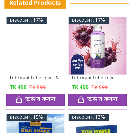
Related Products
17%
17%
DISCOUNT:
DISCOUNT:
Lubricant Lube Love -Stroberry Gel
Lubricant Lube Love -Blueberry Gel
TK
499
TK
599
TK
499
TK
599
অর্ডার করুন
অর্ডার করুন
15%
13%
DISCOUNT:
DISCOUNT: