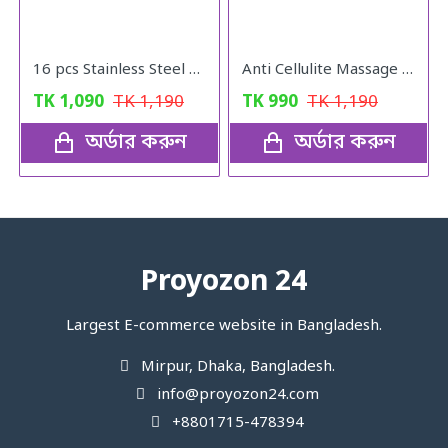
16 pcs Stainless Steel Nail Cutter Clipper Tool Box Set For Personal Care Manicure Set
Anti Cellulite Massage Oil
TK
1,090
TK
1,190
TK
990
TK
1,190
অর্ডার করুন
অর্ডার করুন
Proyozon 24
Largest E-commerce website in Bangladesh.
Mirpur, Dhaka, Bangladesh.
info@proyozon24.com
+8801715-478394