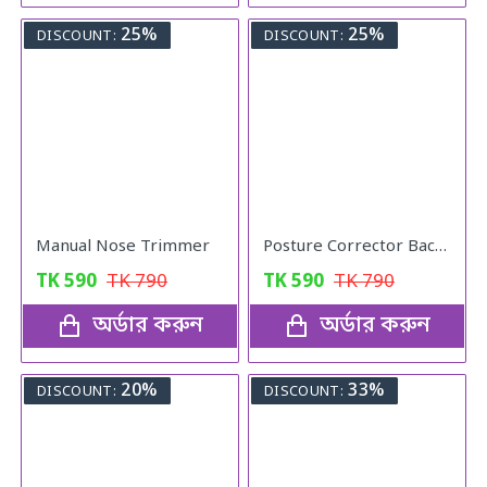
25%
25%
DISCOUNT:
DISCOUNT:
Manual Nose Trimmer
Posture Corrector Back Adjustable Posture
TK
590
TK
790
TK
590
TK
790
অর্ডার করুন
অর্ডার করুন
20%
33%
DISCOUNT:
DISCOUNT: