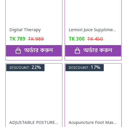
Digital Therapy
Lemon Juice Suppliment Weight Loss Lemon Juice 120g
TK
789
TK
989
TK
300
TK
450
অর্ডার করুন
অর্ডার করুন
22%
17%
DISCOUNT:
DISCOUNT:
ADJUSTABLE POSTURE Back Support Belt (UNISEX)
Acupuncture Foot Massager