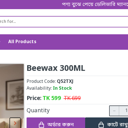
পণ্য বুঝে পেয়ে ডেলিভারি ম্যানকে পেমেন্ট
e
All Products
Beewax 300ML
Product Code:
Q52TXJ
Availability:
In Stock
Price:
TK
599
TK
699
Quantity
অর্ডার করুন
কার্টে রাখ