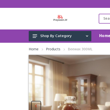
Hom
Shop By Category
Gadget & Electronics
Home
Products
Beewax 300ML
Cleaning Supplies
Toys, Kids & Baby
Accessories
Home Appliance
Fashion & Lifestyle
Health & Beauty
View All Categories